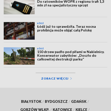
Do ratowników WOPR z regionu trafi 1,3
mln zł na specjalistyczny sprzęt
ŁÓDŹ
Łódź już to sprawdziła. Teraz nocna
prohibicja może objąć całą Polskę
ŁÓDŹ
150 drzew padło pod piłami w Nakielnicy.
Konserwator zabytków: „Doszło do
całkowitej destrukcji parku”
ZOBACZ WIĘCEJ
BIAŁYSTOK
/
BYDGOSZCZ
/
GDAŃSK
/
GORZÓW WLKP.
/
KATOWICE
/
KIELCE
/