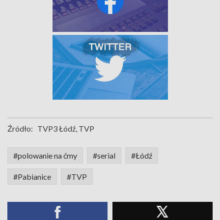
Źródło:
TVP3 Łódź, TVP
#polowanie na ćmy
#serial
#Łódź
#Pabianice
#TVP