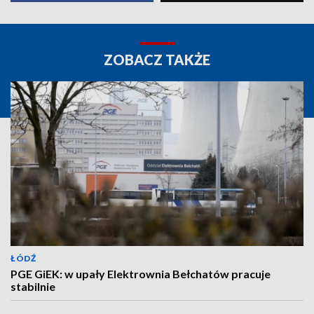
ZOBACZ TAKŻE
ŁÓDŹ
PGE GiEK: w upały Elektrownia Bełchatów pracuje
stabilnie