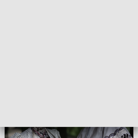
SZLAKIEM FILMOWEJ ŁODZI- ZOBACZ
Nowy serial zastąpił "Dom pod Dwoma Orłami".
Drugi odcinek „Polowania na ćmy” 26 marca o godz.
20.20 oraz na TVP VOD.