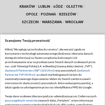
KRAKÓW
/
LUBLIN
/
ŁÓDŹ
/
OLSZTYN
/
OPOLE
/
POZNAŃ
/
RZESZÓW
/
SZCZECIN
/
WARSZAWA
/
WROCŁAW
Szanujemy Twoją prywatność
Dołącz do nas:
Kliknij "Akceptuję i przechodzę do serwisu", aby wyrazić zgody na
korzystanie z technologii automatycznego śledzenia i zbierania danych,
TVP
dostęp do informacji na Twoim urządzeniu końcowym i ich
Abonament TVP
przechowywanie oraz na przetwarzanie Twoich danych osobowych przez
Regulamin TVP
nas, czyli Telewizję Polską S.A. w likwidacji (zwaną dalej również „TVP”),
Emisja w TVP
Zaufanych Partnerów z IAB* (1201 firm)
oraz pozostałych
Zaufanych
Polityka prywatności
Partnerów TVP (93 firm)
, w celach marketingowych (w tym do
Centrum informacji TVP
Moje zgody
zautomatyzowanego dopasowania reklam do Twoich zainteresowań i
mierzenia ich skuteczności) i pozostałych, które wskazujemy poniżej, a
Naziemna Telewizja Cyfrowa
Pomoc
także zgody na udostępnianie przez nas identyfikatora PPID do Google.
Sklep TVP
Biuro reklamy
Twoje dane osobowe zbierane podczas odwiedzania przez Ciebie naszych
Rada Programowa
poszczególnych serwisów
zwanych dalej „Portalem”, w tym informacje
Kontakt
zapisywane za pomocą technologii takich jak: pliki cookie, sygnalizatory