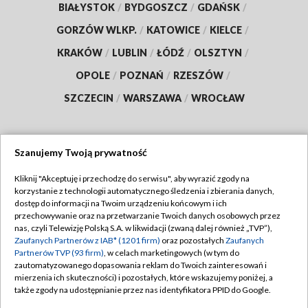
BIAŁYSTOK
/
BYDGOSZCZ
/
GDAŃSK
/
GORZÓW WLKP.
/
KATOWICE
/
KIELCE
/
KRAKÓW
/
LUBLIN
/
ŁÓDŹ
/
OLSZTYN
/
OPOLE
/
POZNAŃ
/
RZESZÓW
/
SZCZECIN
/
WARSZAWA
/
WROCŁAW
Szanujemy Twoją prywatność
Dołącz do nas:
Kliknij "Akceptuję i przechodzę do serwisu", aby wyrazić zgody na
korzystanie z technologii automatycznego śledzenia i zbierania danych,
TVP
dostęp do informacji na Twoim urządzeniu końcowym i ich
Abonament TVP
przechowywanie oraz na przetwarzanie Twoich danych osobowych przez
Regulamin TVP
nas, czyli Telewizję Polską S.A. w likwidacji (zwaną dalej również „TVP”),
Emisja w TVP
Zaufanych Partnerów z IAB* (1201 firm)
oraz pozostałych
Zaufanych
Polityka prywatności
Partnerów TVP (93 firm)
, w celach marketingowych (w tym do
Centrum informacji TVP
Moje zgody
zautomatyzowanego dopasowania reklam do Twoich zainteresowań i
mierzenia ich skuteczności) i pozostałych, które wskazujemy poniżej, a
Naziemna Telewizja Cyfrowa
Pomoc
także zgody na udostępnianie przez nas identyfikatora PPID do Google.
Sklep TVP
Biuro reklamy