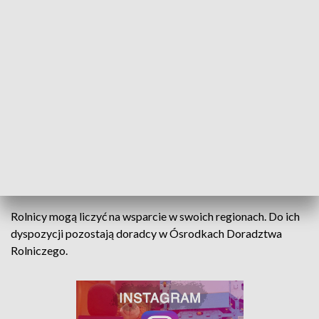
Wojciechowski potwierdził, że rolnicy będą dostawać
dopłaty do 2027 roku na podstawie planu przyjętego na 4
lata (2023 -2027).
Sukcesem jest - o czym również mówił Wojciechowski-
zwiększenie unijnego budżetu dla polskiego rolnictwa do 34
mld. Euro. Polska otrzyma w najbliższych dniach 30 mln. Euro
tzw. rezerwy kryzysowej zabezpieczającej rolników przed
skutkami importu związanego z wojną za naszą wschodnią
granicą. Kolejne 30 milionów może być dopłacone z budżetu
Krajowego.
Rolnicy mogą liczyć na wsparcie w swoich regionach. Do ich
dyspozycji pozostają doradcy w Ósrodkach Doradztwa
Rolniczego.