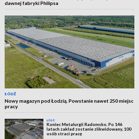
dawnej fabryki Philipsa
ŁÓDŹ
Nowy magazyn pod Łodzią. Powstanie nawet 250 miejsc
pracy
ŁÓDŹ
Koniec Metalurgii Radomsko. Po 146
latach zakład zostanie zlikwidowany, 100
osób straci pracę