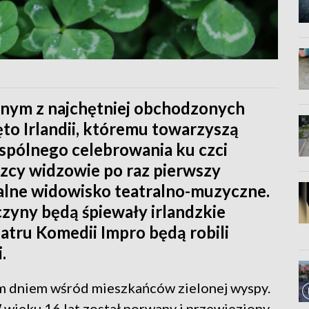
ednym z najchętniej obchodzonych
ięto Irlandii, któremu towarzyszą
wspólnego celebrowania ku czci
zcy widzowie po raz pierwszy
alne widowisko teatralno-muzyczne.
czyny będą śpiewały irlandzkie
eatru Komedii Impro będą robili
.
m dniem wśród mieszkańców zielonej wyspy.
W wieku 16 lat został porwany i przewieziony