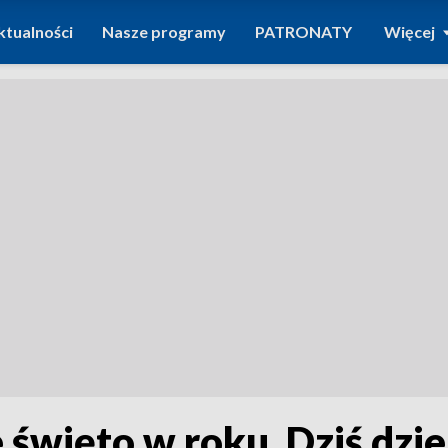
ktualności
Nasze programy
PATRONATY
Więcej
e święto w roku. Dziś dzi