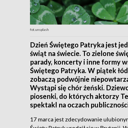
fot.unsplash
Dzień Świętego Patryka jest j
świąt na świecie. To zielone św
parady, koncerty i inne formy 
Świętego Patryka. W piątek łód
zobaczą podwójnie niepowtarz
Wystąpi się chór żeński. Dziew
piosenki, do których aktorzy T
spektakl na oczach publiczności
17 marca jest zdecydowanie ulubiony
Święty Patryk urodził się w Brytanii. 