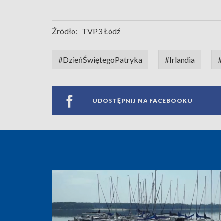
Źródło:
TVP3 Łódź
#DzieńŚwiętegoPatryka
#Irlandia
UDOSTĘPNIJ NA FACEBOOKU