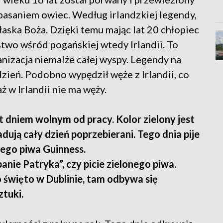
ypasaniem owiec. Według irlandzkiej legendy,
 łaska Boża. Dzięki temu mając lat 20 chłopiec
stwo wśród pogańskiej wtedy Irlandii. To
anizacja niemalże całej wyspy. Legendy na
dzień. Podobno wypędził węże z Irlandii, co
 w Irlandii nie ma węży.
t dniem wolnym od pracy. Kolor zielony jest
ują cały dzień poprzebierani. Tego dnia pije
rnego piwa Guinness.
ie Patryka”, czy picie zielonego piwa.
o święto w Dublinie, tam odbywa się
ztuki.