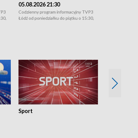
05.08.2026 21:30
05.08.2026 1
VP3
Codzienny program informacyjny TVP3
Codzienny progr
:30,
Łódź od poniedziałku do piątku o 15:30,
Łódź od poniedzi
16:30, 18:30 i 21:30. W weekendy o
16:30, 18:30 i 2
18:30 i 21:30.
18:30 i 21:30.
Sport
Rozmowa Dn