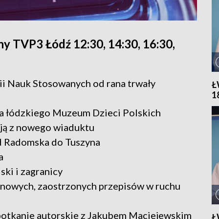
y TVP3 Łódź 12:30, 14:30, 16:30,
ii Nauk Stosowanych od rana trwały
Ł
1
lia łódzkiego Muzeum Dzieci Polskich
ają z nowego wiaduktu
od Radomska do Tuszyna
a
ski i zagranicy
ie nowych, zaostrzonych przepisów w ruchu
spotkanie autorskie z Jakubem Maciejewskim
Ł