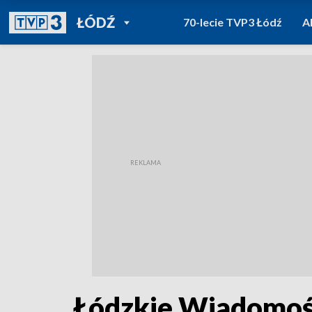
POWRÓT DO
ŁÓDŹ
70-lecie TVP3 Łódź
A
TVP REGIONY
Łódzkie Wiadomośc