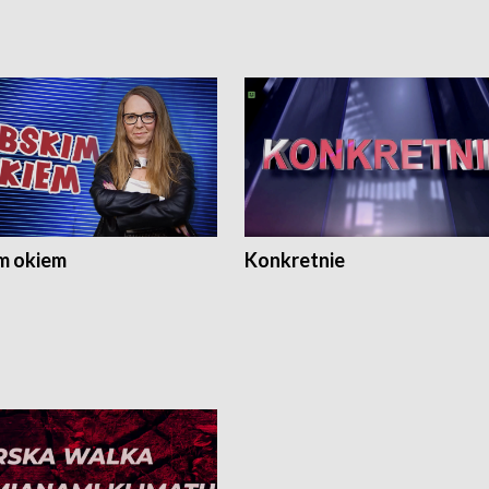
m okiem
Konkretnie