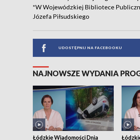
*W Wojewódzkiej Bibliotece Publiczn
Józefa Piłsudskiego
UDOSTĘPNIJ NA FACEBOOKU
NAJNOWSZE WYDANIA PR
Łódzkie Wiadomości Dnia
Łódzki