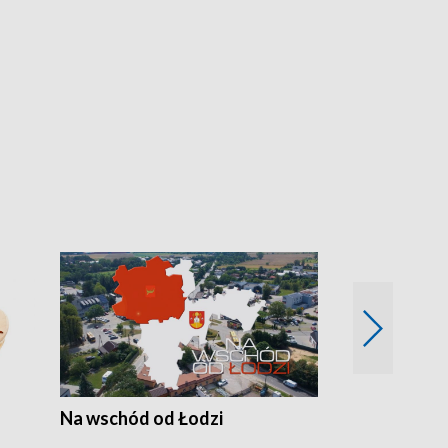
Na wschód od Łodzi
Zimowe szal
Polski