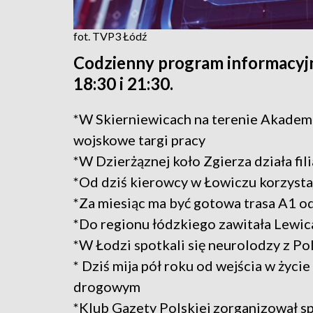
fot. TVP3 Łódź
Codzienny program informacyjn
18:30 i 21:30.
*W Skierniewicach na terenie Akadem
wojskowe targi pracy
*W Dzierżąznej koło Zgierza działa fi
*Od dziś kierowcy w Łowiczu korzyst
*Za miesiąc ma być gotowa trasa A1 
*Do regionu łódzkiego zawitała Lewic
*W Łodzi spotkali się neurolodzy z Pol
* Dziś mija pół roku od wejścia w życ
drogowym
*Klub Gazety Polskiej zorganizował 