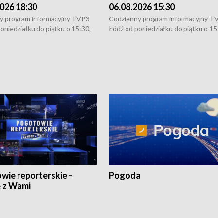
026 18:30
06.08.2026 15:30
y program informacyjny TVP3
Codzienny program informacyjny T
oniedziałku do piątku o 15:30,
Łódź od poniedziałku do piątku o 15
:30 i 21:30. W weekendy o
16:30, 18:30 i 21:30. W weekendy o
1:30.
18:30 i 21:30.
wie reporterskie -
Pogoda
 z Wami