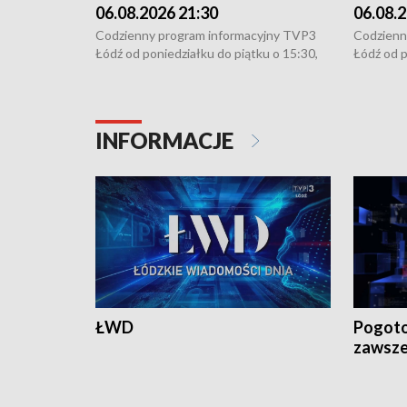
06.08.2026 21:30
06.08.2
Codzienny program informacyjny TVP3
Codzienn
Łódź od poniedziałku do piątku o 15:30,
Łódź od p
16:30, 18:30 i 21:30. W weekendy o
16:30, 18
18:30 i 21:30.
18:30 i 2
INFORMACJE
ŁWD
Pogoto
zawsze