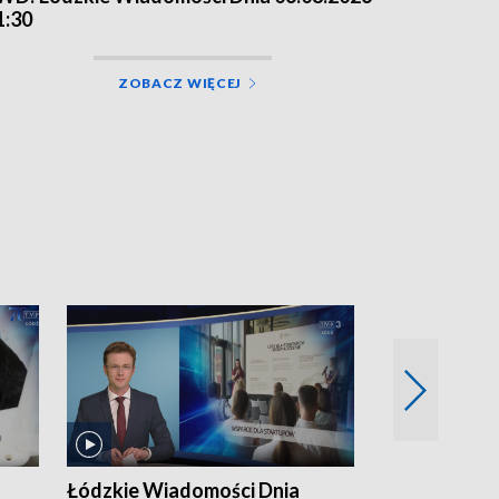
1:30
ZOBACZ WIĘCEJ
Łódzkie Wiadomości Dnia
Łódzkie Wia