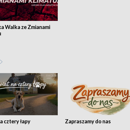
ka Walka ze Zmianami
u
a cztery łapy
Zapraszamy do nas