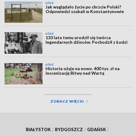
ŁÓDŹ
Jak wyglądało życie po chrzcie Polski?
Odpowiedzi szukali w Konstantynowie
ŁÓDŹ
133 lata temu urodził się twórca
legendarnych dżinsów. Pochodził z Łodzi
ŁÓDŹ
Historia ożyje na nowo. 400 tys. zł na
inscenizację Bitwy nad Wartą
ZOBACZ WIĘCEJ
BIAŁYSTOK
/
BYDGOSZCZ
/
GDAŃSK
/