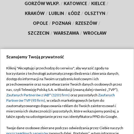
GORZÓW WLKP.
/
KATOWICE
/
KIELCE
/
KRAKÓW
/
LUBLIN
/
ŁÓDŹ
/
OLSZTYN
/
OPOLE
/
POZNAŃ
/
RZESZÓW
/
SZCZECIN
/
WARSZAWA
/
WROCŁAW
Szanujemy Twoją prywatność
Dołącz do nas:
Kliknij "Akceptuję i przechodzę do serwisu", aby wyrazić zgody na
korzystanie z technologii automatycznego śledzenia i zbierania danych,
TVP
dostęp do informacji na Twoim urządzeniu końcowym i ich
Abonament TVP
przechowywanie oraz na przetwarzanie Twoich danych osobowych przez
Regulamin TVP
nas, czyli Telewizję Polską S.A. w likwidacji (zwaną dalej również „TVP”),
Emisja w TVP
Zaufanych Partnerów z IAB* (1201 firm)
oraz pozostałych
Zaufanych
Polityka prywatności
Partnerów TVP (93 firm)
, w celach marketingowych (w tym do
Centrum informacji TVP
Moje zgody
zautomatyzowanego dopasowania reklam do Twoich zainteresowań i
mierzenia ich skuteczności) i pozostałych, które wskazujemy poniżej, a
Naziemna Telewizja Cyfrowa
Pomoc
także zgody na udostępnianie przez nas identyfikatora PPID do Google.
Sklep TVP
Biuro reklamy
Twoje dane osobowe zbierane podczas odwiedzania przez Ciebie naszych
Rada Programowa
poszczególnych serwisów
zwanych dalej „Portalem”, w tym informacje
Kontakt