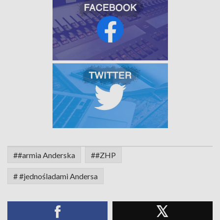
##armia Anderska
##ZHP
# #jednośladami Andersa