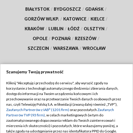
BIAŁYSTOK
/
BYDGOSZCZ
/
GDAŃSK
/
GORZÓW WLKP.
/
KATOWICE
/
KIELCE
/
KRAKÓW
/
LUBLIN
/
ŁÓDŹ
/
OLSZTYN
/
OPOLE
/
POZNAŃ
/
RZESZÓW
/
SZCZECIN
/
WARSZAWA
/
WROCŁAW
Szanujemy Twoją prywatność
Dołącz do nas:
Kliknij "Akceptuję i przechodzę do serwisu", aby wyrazić zgody na
korzystanie z technologii automatycznego śledzenia i zbierania danych,
TVP
dostęp do informacji na Twoim urządzeniu końcowym i ich
Abonament TVP
przechowywanie oraz na przetwarzanie Twoich danych osobowych przez
Regulamin TVP
nas, czyli Telewizję Polską S.A. w likwidacji (zwaną dalej również „TVP”),
Emisja w TVP
Polityka prywatności
Zaufanych Partnerów z IAB* (1201 firm)
oraz pozostałych
Zaufanych
Partnerów TVP (93 firm)
, w celach marketingowych (w tym do
Centrum informacji TVP
Moje zgody
zautomatyzowanego dopasowania reklam do Twoich zainteresowań i
mierzenia ich skuteczności) i pozostałych, które wskazujemy poniżej, a
Naziemna Telewizja Cyfrowa
Pomoc
także zgody na udostępnianie przez nas identyfikatora PPID do Google.