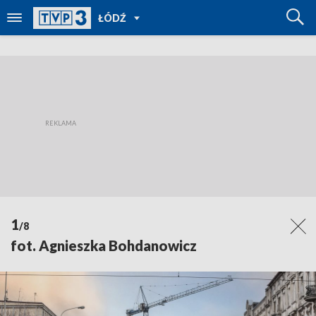
POWRÓT
ŁÓDŹ
DO
TVP
REGIONY
1
/8
fot. Agnieszka Bohdanowicz