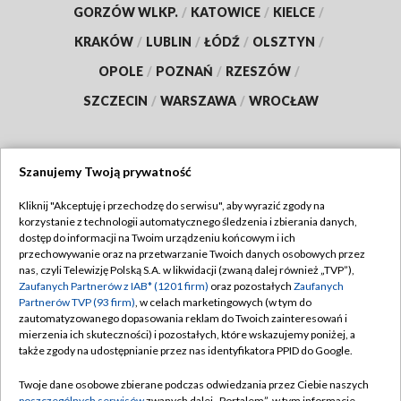
GORZÓW WLKP.
/
KATOWICE
/
KIELCE
/
KRAKÓW
/
LUBLIN
/
ŁÓDŹ
/
OLSZTYN
/
OPOLE
/
POZNAŃ
/
RZESZÓW
/
SZCZECIN
/
WARSZAWA
/
WROCŁAW
Szanujemy Twoją prywatność
Dołącz do nas:
Kliknij "Akceptuję i przechodzę do serwisu", aby wyrazić zgody na
korzystanie z technologii automatycznego śledzenia i zbierania danych,
TVP
dostęp do informacji na Twoim urządzeniu końcowym i ich
Abonament TVP
przechowywanie oraz na przetwarzanie Twoich danych osobowych przez
Regulamin TVP
nas, czyli Telewizję Polską S.A. w likwidacji (zwaną dalej również „TVP”),
Emisja w TVP
Zaufanych Partnerów z IAB* (1201 firm)
oraz pozostałych
Zaufanych
Polityka prywatności
Partnerów TVP (93 firm)
, w celach marketingowych (w tym do
Centrum informacji TVP
Moje zgody
zautomatyzowanego dopasowania reklam do Twoich zainteresowań i
mierzenia ich skuteczności) i pozostałych, które wskazujemy poniżej, a
Naziemna Telewizja Cyfrowa
Pomoc
także zgody na udostępnianie przez nas identyfikatora PPID do Google.
Sklep TVP
Biuro reklamy
Twoje dane osobowe zbierane podczas odwiedzania przez Ciebie naszych
Rada Programowa
poszczególnych serwisów
zwanych dalej „Portalem”, w tym informacje