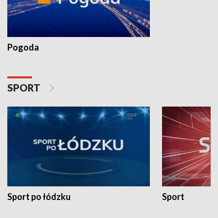
Pogoda
SPORT
Sport po łódzku
Sport