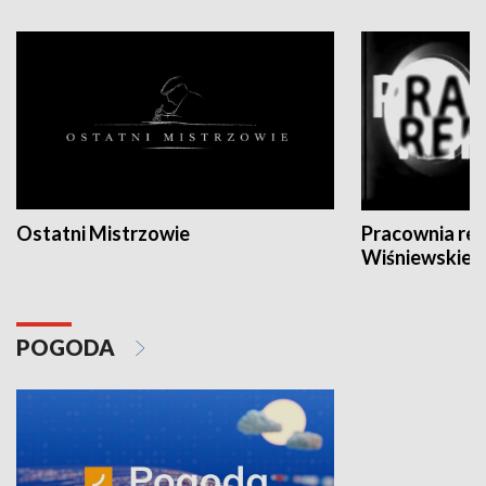
Ostatni Mistrzowie
Pracownia re
Wiśniewskieg
POGODA