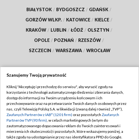
BIAŁYSTOK
/
BYDGOSZCZ
/
GDAŃSK
/
GORZÓW WLKP.
/
KATOWICE
/
KIELCE
/
KRAKÓW
/
LUBLIN
/
ŁÓDŹ
/
OLSZTYN
/
OPOLE
/
POZNAŃ
/
RZESZÓW
/
SZCZECIN
/
WARSZAWA
/
WROCŁAW
Szanujemy Twoją prywatność
Dołącz do nas:
Kliknij "Akceptuję i przechodzę do serwisu", aby wyrazić zgody na
korzystanie z technologii automatycznego śledzenia i zbierania danych,
TVP
dostęp do informacji na Twoim urządzeniu końcowym i ich
Abonament TVP
przechowywanie oraz na przetwarzanie Twoich danych osobowych przez
Regulamin TVP
nas, czyli Telewizję Polską S.A. w likwidacji (zwaną dalej również „TVP”),
Emisja w TVP
Polityka prywatności
Zaufanych Partnerów z IAB* (1201 firm)
oraz pozostałych
Zaufanych
Partnerów TVP (93 firm)
, w celach marketingowych (w tym do
Centrum informacji TVP
Moje zgody
zautomatyzowanego dopasowania reklam do Twoich zainteresowań i
mierzenia ich skuteczności) i pozostałych, które wskazujemy poniżej, a
Naziemna Telewizja Cyfrowa
Pomoc
także zgody na udostępnianie przez nas identyfikatora PPID do Google.