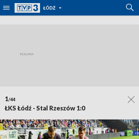
POWRÓT
ŁÓDŹ
DO
TVP
REGIONY
1
/44
ŁKS Łódź - Stal Rzeszów 1:0