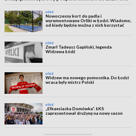
ŁÓDŹ
Nowoczesny kort do padla i
wyremontowane Orliki w Łodzi. Wiadomo,
od kiedy będzie można z nich korzystać
ŁÓDŹ
Zmarł Tadeusz Gapiński, legenda
Widzewa Łódź
ŁÓDŹ
Widzew ma nowego pomocnika. Do Łodzi
wraca były mistrz Polski
ŁÓDŹ
„Ełkaesiacka Domówka”. ŁKS
zaprezentował drużynę na nowy sezon