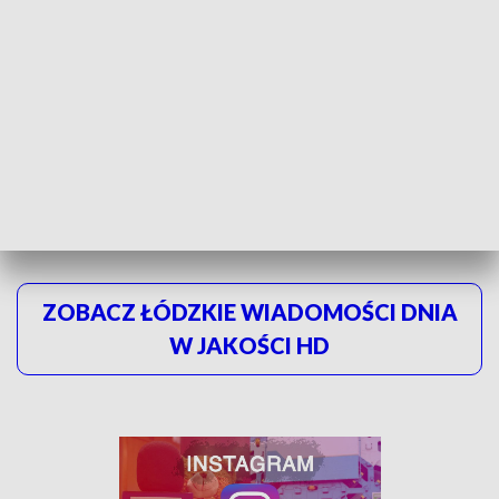
nich to będzie wspaniałe przeżycie
- powiedział Bohdan Bączak, z-ca Prezydenta
Miasta Zgierza
Takie zajęcia jak dzisiaj w Zgierzu to pozytywne emocje
wśród młodzieży, rodziców i trenerów. Polecamy pływanie,
które integruje, rozwija i zbliża do siebie ludzi.
ZOBACZ ŁÓDZKIE WIADOMOŚCI DNIA
W JAKOŚCI HD