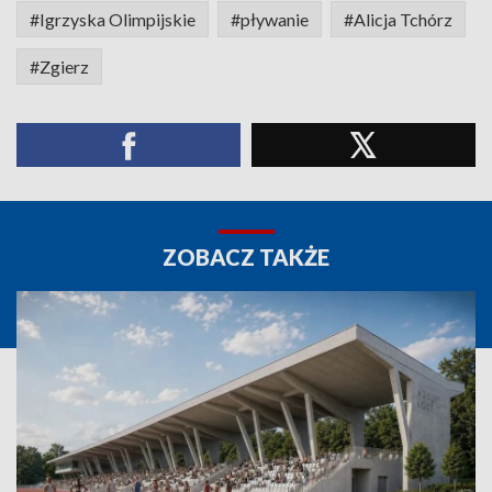
#Igrzyska Olimpijskie
#pływanie
#Alicja Tchórz
#Zgierz
ZOBACZ TAKŻE