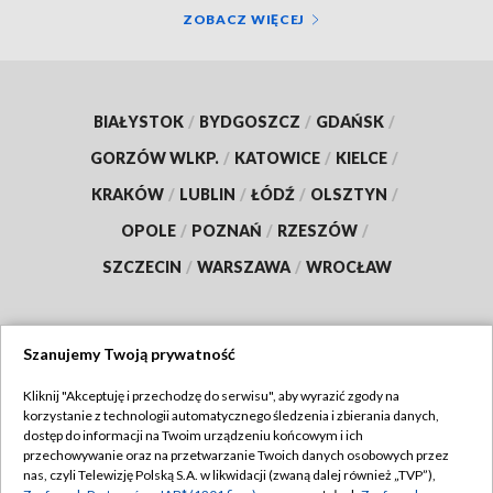
ZOBACZ WIĘCEJ
BIAŁYSTOK
/
BYDGOSZCZ
/
GDAŃSK
/
GORZÓW WLKP.
/
KATOWICE
/
KIELCE
/
KRAKÓW
/
LUBLIN
/
ŁÓDŹ
/
OLSZTYN
/
OPOLE
/
POZNAŃ
/
RZESZÓW
/
SZCZECIN
/
WARSZAWA
/
WROCŁAW
Szanujemy Twoją prywatność
Dołącz do nas:
Kliknij "Akceptuję i przechodzę do serwisu", aby wyrazić zgody na
korzystanie z technologii automatycznego śledzenia i zbierania danych,
TVP
dostęp do informacji na Twoim urządzeniu końcowym i ich
Abonament TVP
przechowywanie oraz na przetwarzanie Twoich danych osobowych przez
Regulamin TVP
nas, czyli Telewizję Polską S.A. w likwidacji (zwaną dalej również „TVP”),
Emisja w TVP