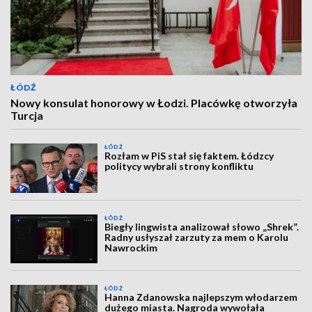
ŁÓDŹ
Nowy konsulat honorowy w Łodzi. Placówkę otworzyła
Turcja
ŁÓDŹ
Rozłam w PiS stał się faktem. Łódzcy
politycy wybrali strony konfliktu
ŁÓDŹ
Biegły lingwista analizował słowo „Shrek”.
Radny usłyszał zarzuty za mem o Karolu
Nawrockim
ŁÓDŹ
Hanna Zdanowska najlepszym włodarzem
dużego miasta. Nagroda wywołała