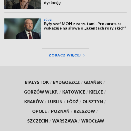
dyskusję
ŁÓDŹ
Były szef MON z zarzutami. Prokuratura
wskazuje na słowa o „agentach rosyjskich”
ZOBACZ WIĘCEJ
BIAŁYSTOK
/
BYDGOSZCZ
/
GDAŃSK
/
GORZÓW WLKP.
/
KATOWICE
/
KIELCE
/
KRAKÓW
/
LUBLIN
/
ŁÓDŹ
/
OLSZTYN
/
OPOLE
/
POZNAŃ
/
RZESZÓW
/
SZCZECIN
/
WARSZAWA
/
WROCŁAW