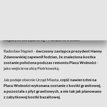
Wówczas
na odcinku między ulicami Zamenhofa i
Roosevelta znaleziona została przedwojenna kostka
bazaltowa.
Według danych zajmowała około 3 tys. metrów
kwadratowych powierzchni ulicy.
Znaleziona kostka została zabezpieczona i umieszczona w
magazynie Zarządu Dróg i Transportu w Łodzi.
Radosław Stępień -
ówczesny zastępca prezydent Hanny
Zdanowskiej zapewnił łodzian, że znaleziona kostka
zostanie położona podczas remontu Placu Wolności
-
jako wejście na ulicę Piotrkowską.
Jak podaje obecnie Urząd Miasta,
część nawierzchni na
Placu Wolności wykonana zostanie z kostki granitowej,
a pozostała z płyt granitowych, a nie tak jak planowano
z zabytkowej kostki bazaltowej.