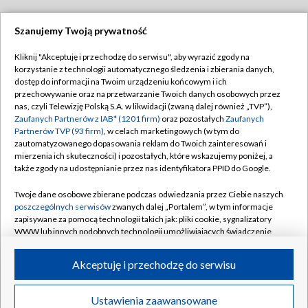
Szanujemy Twoją prywatność
Dołącz do nas:
Kliknij "Akceptuję i przechodzę do serwisu", aby wyrazić zgody na
korzystanie z technologii automatycznego śledzenia i zbierania danych,
TVP
dostęp do informacji na Twoim urządzeniu końcowym i ich
Abonament TVP
przechowywanie oraz na przetwarzanie Twoich danych osobowych przez
Regulamin TVP
nas, czyli Telewizję Polską S.A. w likwidacji (zwaną dalej również „TVP”),
Emisja w TVP
Zaufanych Partnerów z IAB* (1201 firm)
oraz pozostałych
Zaufanych
Polityka prywatności
Partnerów TVP (93 firm)
, w celach marketingowych (w tym do
Centrum informacji TVP
Moje zgody
zautomatyzowanego dopasowania reklam do Twoich zainteresowań i
mierzenia ich skuteczności) i pozostałych, które wskazujemy poniżej, a
Naziemna Telewizja Cyfrowa
Pomoc
także zgody na udostępnianie przez nas identyfikatora PPID do Google.
Sklep TVP
Biuro reklamy
Twoje dane osobowe zbierane podczas odwiedzania przez Ciebie naszych
Rada Programowa
poszczególnych serwisów
zwanych dalej „Portalem”, w tym informacje
Kontakt
zapisywane za pomocą technologii takich jak: pliki cookie, sygnalizatory
System NOS
WWW lub innych podobnych technologii umożliwiających świadczenie
dopasowanych i bezpiecznych usług, personalizację treści oraz reklam,
Informacje o nadawcy
Kanały
udostępnianie funkcji mediów społecznościowych oraz analizowanie
Akceptuję i przechodzę do serwisu
ruchu w Internecie.
Program dla prasy
©2026 Telewizja Polska S.A. w likwidacji
Biuro Reklamy
Twoje dane osobowe zbierane podczas odwiedzania przez Ciebie
Ustawienia zaawansowane
poszczególnych serwisów
na Portalu, takie jak adresy IP, identyfikatory