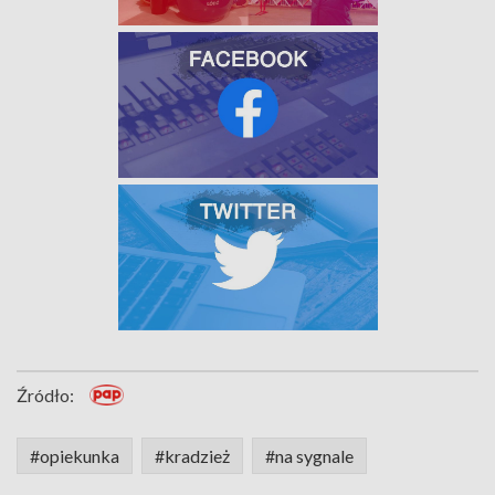
Źródło:
#opiekunka
#kradzież
#na sygnale