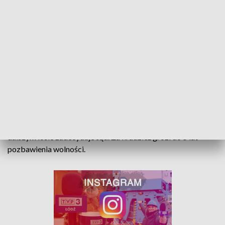
łańcuszki, przywieszki i bransoletki.
"
Rodzice dziecka zauważyli, że brakuje części biżuterii.
Podejrzewając, że kradzieży mogła dokonać 44-latka,
sprowokowali sytuację, która wskazała, że ich przypuszczenia
były słuszne. Sieradzanka została zatrzymana i w
zduńskowolskiej komendzie
usłyszała zarzut kradzieży
biżuterii na kwotę 5,1 tys. zł
" - przekazała sierż. sztab.
Katarzyna Biniaszczyk z KPP w Zduńskiej Woli.
Kobieta nie miała dotychczas konfliktów z prawem. O jej
dalszym losie zadecyduje sąd. Za kradzież grozi do 5 lat
pozbawienia wolności.