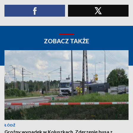
ZOBACZ TAKŻE
ŁÓDŹ
Groźny wypadek w Koluszkach. Zderzenie busa z