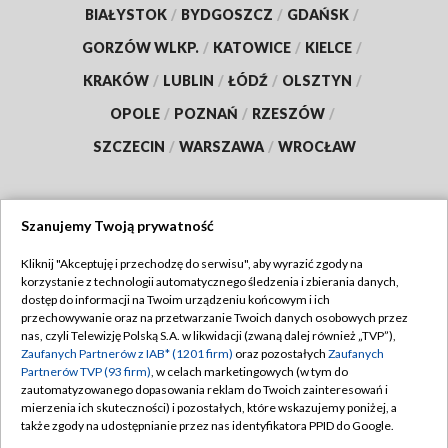
BIAŁYSTOK
/
BYDGOSZCZ
/
GDAŃSK
/
GORZÓW WLKP.
/
KATOWICE
/
KIELCE
/
KRAKÓW
/
LUBLIN
/
ŁÓDŹ
/
OLSZTYN
/
OPOLE
/
POZNAŃ
/
RZESZÓW
/
SZCZECIN
/
WARSZAWA
/
WROCŁAW
Szanujemy Twoją prywatność
Dołącz do nas:
Kliknij "Akceptuję i przechodzę do serwisu", aby wyrazić zgody na
korzystanie z technologii automatycznego śledzenia i zbierania danych,
TVP
dostęp do informacji na Twoim urządzeniu końcowym i ich
Abonament TVP
przechowywanie oraz na przetwarzanie Twoich danych osobowych przez
Regulamin TVP
nas, czyli Telewizję Polską S.A. w likwidacji (zwaną dalej również „TVP”),
Emisja w TVP
Zaufanych Partnerów z IAB* (1201 firm)
oraz pozostałych
Zaufanych
Polityka prywatności
Partnerów TVP (93 firm)
, w celach marketingowych (w tym do
Centrum informacji TVP
Moje zgody
zautomatyzowanego dopasowania reklam do Twoich zainteresowań i
mierzenia ich skuteczności) i pozostałych, które wskazujemy poniżej, a
Naziemna Telewizja Cyfrowa
Pomoc
także zgody na udostępnianie przez nas identyfikatora PPID do Google.
Sklep TVP