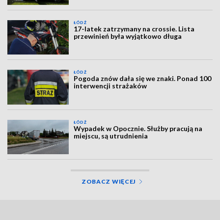
ŁÓDŹ
17-latek zatrzymany na crossie. Lista
przewinień była wyjątkowo długa
ŁÓDŹ
Pogoda znów dała się we znaki. Ponad 100
interwencji strażaków
ŁÓDŹ
Wypadek w Opocznie. Służby pracują na
miejscu, są utrudnienia
ZOBACZ WIĘCEJ