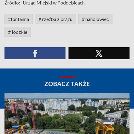
Źródło:
Urząd Miejski w Poddębicach
#fontanna
# rzeźba z brązu
# handlowiec
# łódzkie
ZOBACZ TAKŻE