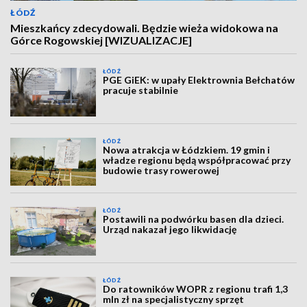
ŁÓDŹ
Mieszkańcy zdecydowali. Będzie wieża widokowa na
Górce Rogowskiej [WIZUALIZACJE]
ŁÓDŹ
PGE GiEK: w upały Elektrownia Bełchatów
pracuje stabilnie
ŁÓDŹ
Nowa atrakcja w Łódzkiem. 19 gmin i
władze regionu będą współpracować przy
budowie trasy rowerowej
ŁÓDŹ
Postawili na podwórku basen dla dzieci.
Urząd nakazał jego likwidację
ŁÓDŹ
Do ratowników WOPR z regionu trafi 1,3
mln zł na specjalistyczny sprzęt