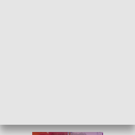
związana jest z tą miejscowością.
(...)Wykonanie zadania nie będzie łatwym
procesem. Inwestycję muszą poprzedzić
badania archeologiczne, dlatego dziś
trudno określić termin zakończenia prac.
Spodziewamy się jednak, że całość może
potrwać nawet dwa lata
- informuje Burmistrz Piotr Sęczkowski.
Fontanny w formie rzeźb z brązu zostaną zlokalizowane w
miejscu wyburzonego handlowca. W ten sposób pusty teren
zostanie kompetentnie zagospodarowany i będzie służył
jako
przestrzeń rekreacyjna
dla mieszkańców i osób
odwiedzających miasto.