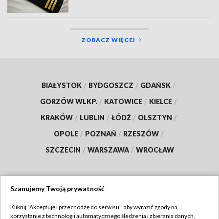
ZOBACZ WIĘCEJ
BIAŁYSTOK
/
BYDGOSZCZ
/
GDAŃSK
/
GORZÓW WLKP.
/
KATOWICE
/
KIELCE
/
KRAKÓW
/
LUBLIN
/
ŁÓDŹ
/
OLSZTYN
/
OPOLE
/
POZNAŃ
/
RZESZÓW
/
SZCZECIN
/
WARSZAWA
/
WROCŁAW
Szanujemy Twoją prywatność
Dołącz do nas:
Kliknij "Akceptuję i przechodzę do serwisu", aby wyrazić zgody na
korzystanie z technologii automatycznego śledzenia i zbierania danych,
TVP