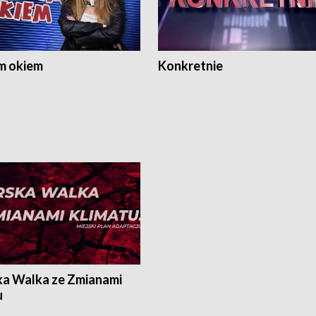
m okiem
Konkretnie
ka Walka ze Zmianami
u