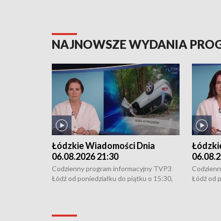
NAJNOWSZE WYDANIA PR
Łódzkie Wiadomości Dnia
Łódzki
06.08.2026 21:30
06.08.2
Codzienny program informacyjny TVP3
Codzienn
Łódź od poniedziałku do piątku o 15:30,
Łódź od p
16:30, 18:30 i 21:30. W weekendy o
16:30, 18
18:30 i 21:30.
18:30 i 2