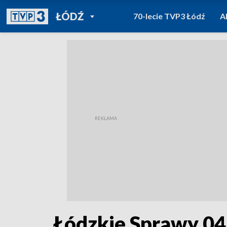
POWRÓT DO
ŁÓDŹ
70-lecie TVP3 Łódź
A
TVP REGIONY
Łódzkie Sprawy 04