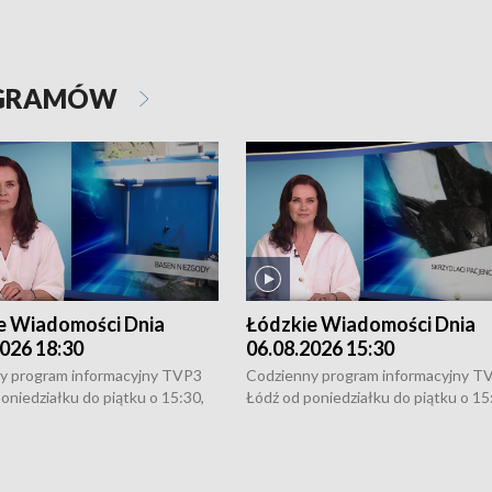
OGRAMÓW
e Wiadomości Dnia
Łódzkie Wiadomości Dnia
026 18:30
06.08.2026 15:30
y program informacyjny TVP3
Codzienny program informacyjny T
oniedziałku do piątku o 15:30,
Łódź od poniedziałku do piątku o 15
:30 i 21:30. W weekendy o
16:30, 18:30 i 21:30. W weekendy o
1:30.
18:30 i 21:30.