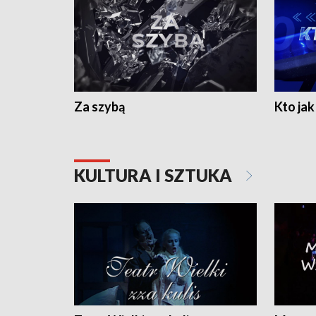
Za szybą
Kto jak 
KULTURA I SZTUKA