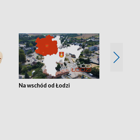
Na wschód od Łodzi
Zimowe szal
Polski