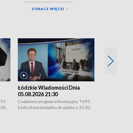
ZOBACZ WIĘCEJ
Łódzkie Wiadomości Dnia
Łódzkie Wia
05.08.2026 21:30
05.08.2026 1
VP3
Codzienny program informacyjny TVP3
Codzienny progr
:30,
Łódź od poniedziałku do piątku o 15:30,
Łódź od poniedzi
16:30, 18:30 i 21:30. W weekendy o
16:30, 18:30 i 2
18:30 i 21:30.
18:30 i 21:30.