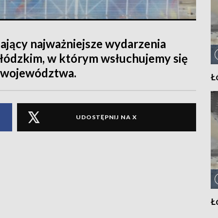
ający najważniejsze wydarzenia
 łódzkim, w którym wsłuchujemy się
 województwa.
Ł
UDOSTĘPNIJ NA X
Ł