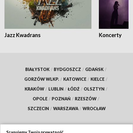
Jazz Kwadrans
Koncerty
BIAŁYSTOK
/
BYDGOSZCZ
/
GDAŃSK
/
GORZÓW WLKP.
/
KATOWICE
/
KIELCE
/
KRAKÓW
/
LUBLIN
/
ŁÓDŹ
/
OLSZTYN
/
OPOLE
/
POZNAŃ
/
RZESZÓW
/
SZCZECIN
/
WARSZAWA
/
WROCŁAW
Szanujemy Twoją prywatność