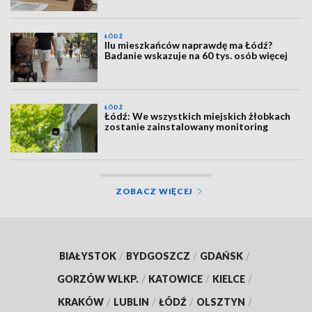
ŁÓDŹ
Ilu mieszkańców naprawdę ma Łódź?
Badanie wskazuje na 60 tys. osób więcej
ŁÓDŹ
Łódź: We wszystkich miejskich żłobkach
zostanie zainstalowany monitoring
ZOBACZ WIĘCEJ
BIAŁYSTOK
/
BYDGOSZCZ
/
GDAŃSK
/
GORZÓW WLKP.
/
KATOWICE
/
KIELCE
/
KRAKÓW
/
LUBLIN
/
ŁÓDŹ
/
OLSZTYN
/