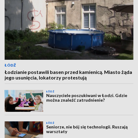
ŁÓDŹ
Łodzianie postawili basen przed kamienicą. Miasto żąda
jego usunięcia, lokatorzy protestują
ŁÓDŹ
Nauczyciele poszukiwani w Łodzi. Gdzie
można znaleźć zatrudnienie?
ŁÓDŹ
Seniorze, nie bój się technologii. Ruszają
warsztaty