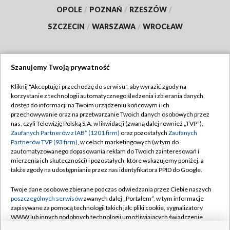
OPOLE
/
POZNAŃ
/
RZESZÓW
/
SZCZECIN
/
WARSZAWA
/
WROCŁAW
Szanujemy Twoją prywatność
Dołącz do nas:
Kliknij "Akceptuję i przechodzę do serwisu", aby wyrazić zgody na
korzystanie z technologii automatycznego śledzenia i zbierania danych,
TVP
dostęp do informacji na Twoim urządzeniu końcowym i ich
Abonament TVP
przechowywanie oraz na przetwarzanie Twoich danych osobowych przez
Regulamin TVP
nas, czyli Telewizję Polską S.A. w likwidacji (zwaną dalej również „TVP”),
Emisja w TVP
Polityka prywatności
Zaufanych Partnerów z IAB* (1201 firm)
oraz pozostałych
Zaufanych
Partnerów TVP (93 firm)
, w celach marketingowych (w tym do
Centrum informacji TVP
Moje zgody
zautomatyzowanego dopasowania reklam do Twoich zainteresowań i
mierzenia ich skuteczności) i pozostałych, które wskazujemy poniżej, a
Naziemna Telewizja Cyfrowa
Pomoc
także zgody na udostępnianie przez nas identyfikatora PPID do Google.
Sklep TVP
Biuro reklamy
Twoje dane osobowe zbierane podczas odwiedzania przez Ciebie naszych
Rada Programowa
Kontakt
poszczególnych serwisów
zwanych dalej „Portalem”, w tym informacje
zapisywane za pomocą technologii takich jak: pliki cookie, sygnalizatory
System NOS
WWW lub innych podobnych technologii umożliwiających świadczenie
dopasowanych i bezpiecznych usług, personalizację treści oraz reklam,
Informacje o nadawcy