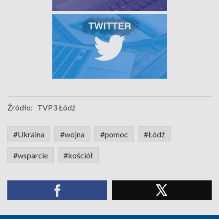
Źródło:
TVP3 Łódź
#Ukraina
#wojna
#pomoc
#Łódź
#wsparcie
#kościół