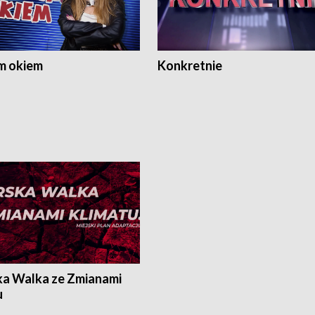
m okiem
Konkretnie
ka Walka ze Zmianami
u