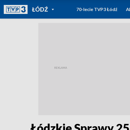
POWRÓT DO
ŁÓDŹ
70-lecie TVP3 Łódź
A
TVP REGIONY
Łódzkie Sprawy 25