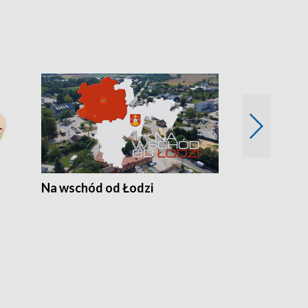
Na wschód od Łodzi
Zimowe szal
Polski