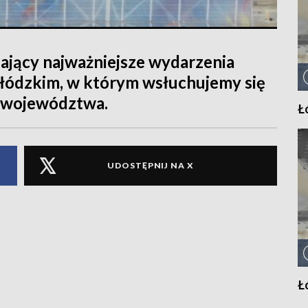
ający najważniejsze wydarzenia
 łódzkim, w którym wsłuchujemy się
 województwa.
Ł
UDOSTĘPNIJ NA X
Ł