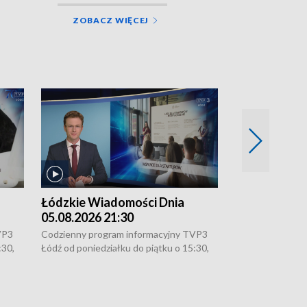
ZOBACZ WIĘCEJ
Łódzkie Wiadomości Dnia
Łódzkie Wia
05.08.2026 21:30
05.08.2026 1
VP3
Codzienny program informacyjny TVP3
Codzienny progr
:30,
Łódź od poniedziałku do piątku o 15:30,
Łódź od poniedzi
16:30, 18:30 i 21:30. W weekendy o
16:30, 18:30 i 2
18:30 i 21:30.
18:30 i 21:30.