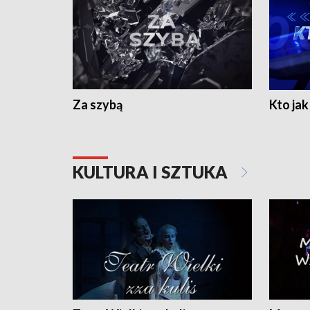
Za szybą
Kto jak 
KULTURA I SZTUKA