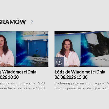
OGRAMÓW
e Wiadomości Dnia
Łódzkie Wiadomości Dnia
026 18:30
06.08.2026 15:30
y program informacyjny TVP3
Codzienny program informacyjny T
oniedziałku do piątku o 15:30,
Łódź od poniedziałku do piątku o 15
:30 i 21:30. W weekendy o
16:30, 18:30 i 21:30. W weekendy o
1:30.
18:30 i 21:30.