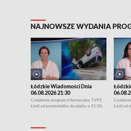
NAJNOWSZE WYDANIA PR
Łódzkie Wiadomości Dnia
Łódzki
06.08.2026 21:30
06.08.2
Codzienny program informacyjny TVP3
Codzienn
Łódź od poniedziałku do piątku o 15:30,
Łódź od p
16:30, 18:30 i 21:30. W weekendy o
16:30, 18
18:30 i 21:30.
18:30 i 2