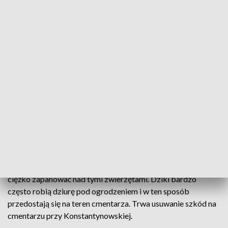
które również kilkukrotnie zanieczyściły teren cmentarza
swoimi odchodami.
Od kilku dni przychodzę tutaj codziennie,
żeby posprzątać grób dziadków. Dziki
poryły trawę wokół nagrobka i zostawiły
dziury na całym odcinku. Wszędzie jest
mnóstwo piachu i trawy. Ponadto
wszędzie są odchody tych zwierząt
- mówi mieszkanka Zgierza.
Zarządca cmentarza przyznaje, że straty są spore i bardzo
ciężko zapanować nad tymi zwierzętami. Dziki bardzo
często robią dziurę pod ogrodzeniem i w ten sposób
przedostają się na teren cmentarza. Trwa usuwanie szkód na
cmentarzu przy Konstantynowskiej.