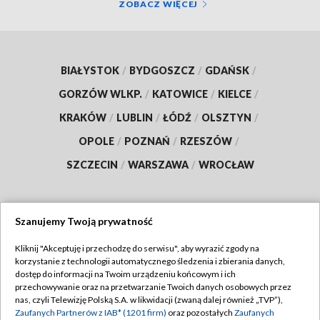
ZOBACZ WIĘCEJ
BIAŁYSTOK
/
BYDGOSZCZ
/
GDAŃSK
/
GORZÓW WLKP.
/
KATOWICE
/
KIELCE
/
KRAKÓW
/
LUBLIN
/
ŁÓDŹ
/
OLSZTYN
/
OPOLE
/
POZNAŃ
/
RZESZÓW
/
SZCZECIN
/
WARSZAWA
/
WROCŁAW
Szanujemy Twoją prywatność
Dołącz do nas:
Kliknij "Akceptuję i przechodzę do serwisu", aby wyrazić zgody na
korzystanie z technologii automatycznego śledzenia i zbierania danych,
TVP
dostęp do informacji na Twoim urządzeniu końcowym i ich
Abonament TVP
przechowywanie oraz na przetwarzanie Twoich danych osobowych przez
Regulamin TVP
nas, czyli Telewizję Polską S.A. w likwidacji (zwaną dalej również „TVP”),
Emisja w TVP
Zaufanych Partnerów z IAB* (1201 firm)
oraz pozostałych
Zaufanych
Polityka prywatności