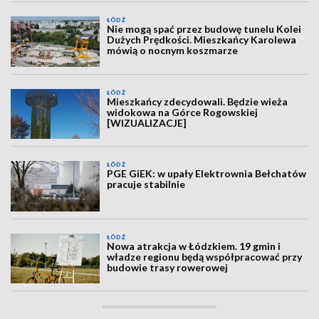
ŁÓDŹ
Nie mogą spać przez budowę tunelu Kolei
Dużych Prędkości. Mieszkańcy Karolewa
mówią o nocnym koszmarze
ŁÓDŹ
Mieszkańcy zdecydowali. Będzie wieża
widokowa na Górce Rogowskiej
[WIZUALIZACJE]
ŁÓDŹ
PGE GiEK: w upały Elektrownia Bełchatów
pracuje stabilnie
ŁÓDŹ
Nowa atrakcja w Łódzkiem. 19 gmin i
władze regionu będą współpracować przy
budowie trasy rowerowej