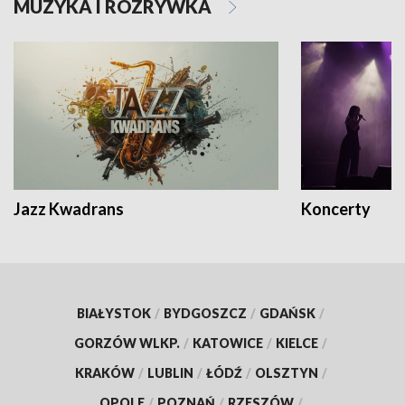
MUZYKA I ROZRYWKA
Jazz Kwadrans
Koncerty
BIAŁYSTOK
/
BYDGOSZCZ
/
GDAŃSK
/
GORZÓW WLKP.
/
KATOWICE
/
KIELCE
/
KRAKÓW
/
LUBLIN
/
ŁÓDŹ
/
OLSZTYN
/
OPOLE
/
POZNAŃ
/
RZESZÓW
/