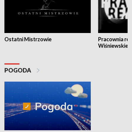
Ostatni Mistrzowie
Pracownia re
Wiśniewskieg
POGODA