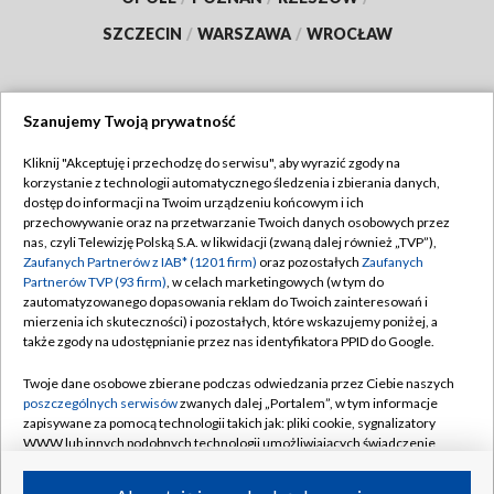
SZCZECIN
/
WARSZAWA
/
WROCŁAW
Szanujemy Twoją prywatność
Dołącz do nas:
Kliknij "Akceptuję i przechodzę do serwisu", aby wyrazić zgody na
korzystanie z technologii automatycznego śledzenia i zbierania danych,
TVP
dostęp do informacji na Twoim urządzeniu końcowym i ich
Abonament TVP
przechowywanie oraz na przetwarzanie Twoich danych osobowych przez
Regulamin TVP
nas, czyli Telewizję Polską S.A. w likwidacji (zwaną dalej również „TVP”),
Emisja w TVP
Zaufanych Partnerów z IAB* (1201 firm)
oraz pozostałych
Zaufanych
Polityka prywatności
Partnerów TVP (93 firm)
, w celach marketingowych (w tym do
Centrum informacji TVP
Moje zgody
zautomatyzowanego dopasowania reklam do Twoich zainteresowań i
mierzenia ich skuteczności) i pozostałych, które wskazujemy poniżej, a
Naziemna Telewizja Cyfrowa
Pomoc
także zgody na udostępnianie przez nas identyfikatora PPID do Google.
Sklep TVP
Biuro reklamy
Twoje dane osobowe zbierane podczas odwiedzania przez Ciebie naszych
Rada Programowa
poszczególnych serwisów
zwanych dalej „Portalem”, w tym informacje
Kontakt
zapisywane za pomocą technologii takich jak: pliki cookie, sygnalizatory
System NOS
WWW lub innych podobnych technologii umożliwiających świadczenie
dopasowanych i bezpiecznych usług, personalizację treści oraz reklam,
Informacje o nadawcy
Kanały
udostępnianie funkcji mediów społecznościowych oraz analizowanie