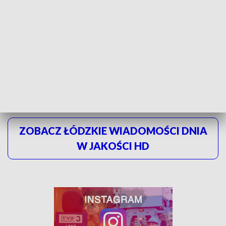
👥
@GDDKiA_Lodz
we współpracy z
@Miasto_Lodz
zrealizuje tę inwestycję.
➡
https://t.co/adNyWzdHW0
#ŁączymyPolskę
pic.twitter.com/iBPv9iz85C
— Ministerstwo Infrastruktury (@MI_GOV_PL)
February 23,
2023
ZOBACZ ŁÓDZKIE WIADOMOŚCI DNIA
W JAKOŚCI HD