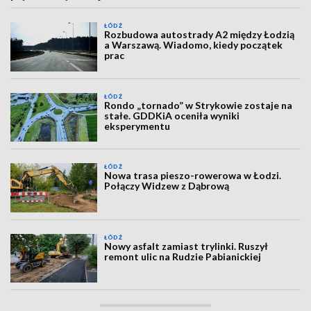
ŁÓDŹ
Rozbudowa autostrady A2 między Łodzią
a Warszawą. Wiadomo, kiedy początek
prac
ŁÓDŹ
Rondo „tornado” w Strykowie zostaje na
stałe. GDDKiA oceniła wyniki
eksperymentu
ŁÓDŹ
Nowa trasa pieszo-rowerowa w Łodzi.
Połączy Widzew z Dąbrową
ŁÓDŹ
Nowy asfalt zamiast trylinki. Ruszył
remont ulic na Rudzie Pabianickiej