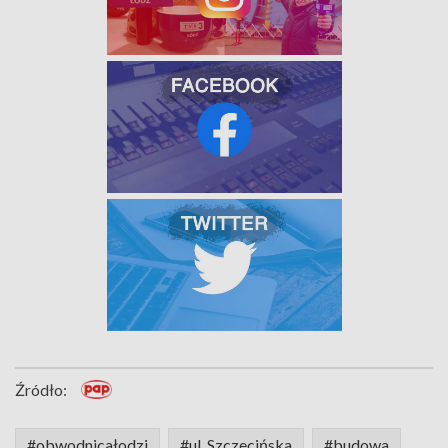
Źródło:
#obwodnicałodzi
#ul. Szczecińska
#budowa