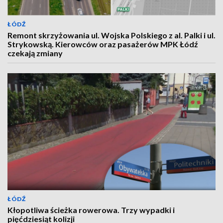
ŁÓDŹ
Remont skrzyżowania ul. Wojska Polskiego z al. Palki i ul.
Strykowską. Kierowców oraz pasażerów MPK Łódź
czekają zmiany
ŁÓDŹ
Kłopotliwa ścieżka rowerowa. Trzy wypadki i
pięćdziesiąt kolizji