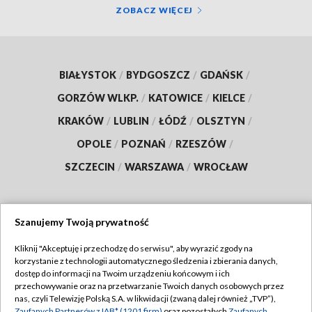
ZOBACZ WIĘCEJ
BIAŁYSTOK
/
BYDGOSZCZ
/
GDAŃSK
/
GORZÓW WLKP.
/
KATOWICE
/
KIELCE
/
KRAKÓW
/
LUBLIN
/
ŁÓDŹ
/
OLSZTYN
/
OPOLE
/
POZNAŃ
/
RZESZÓW
/
SZCZECIN
/
WARSZAWA
/
WROCŁAW
Szanujemy Twoją prywatność
Dołącz do nas:
Kliknij "Akceptuję i przechodzę do serwisu", aby wyrazić zgody na
korzystanie z technologii automatycznego śledzenia i zbierania danych,
TVP
dostęp do informacji na Twoim urządzeniu końcowym i ich
Abonament TVP
przechowywanie oraz na przetwarzanie Twoich danych osobowych przez
Regulamin TVP
nas, czyli Telewizję Polską S.A. w likwidacji (zwaną dalej również „TVP”),
Emisja w TVP
Zaufanych Partnerów z IAB* (1201 firm)
oraz pozostałych
Zaufanych