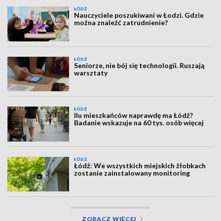
ŁÓDŹ
Nauczyciele poszukiwani w Łodzi. Gdzie
można znaleźć zatrudnienie?
ŁÓDŹ
Seniorze, nie bój się technologii. Ruszają
warsztaty
ŁÓDŹ
Ilu mieszkańców naprawdę ma Łódź?
Badanie wskazuje na 60 tys. osób więcej
ŁÓDŹ
Łódź: We wszystkich miejskich żłobkach
zostanie zainstalowany monitoring
ZOBACZ WIĘCEJ