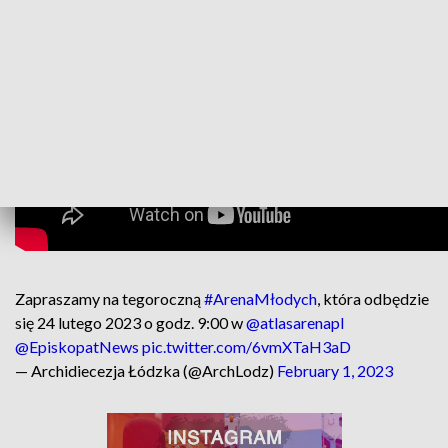
Zapraszamy na tegoroczną
#ArenaMłodych
, która odbędzie
się 24 lutego 2023 o godz. 9:00 w
@atlasarenapl
@EpiskopatNews
pic.twitter.com/6vmXTaH3aD
— Archidiecezja Łódzka (@ArchLodz)
February 1, 2023