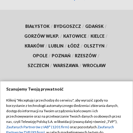
BIAŁYSTOK
/
BYDGOSZCZ
/
GDAŃSK
/
GORZÓW WLKP.
/
KATOWICE
/
KIELCE
/
KRAKÓW
/
LUBLIN
/
ŁÓDŹ
/
OLSZTYN
/
OPOLE
/
POZNAŃ
/
RZESZÓW
/
SZCZECIN
/
WARSZAWA
/
WROCŁAW
Szanujemy Twoją prywatność
Dołącz do nas:
Kliknij "Akceptuję i przechodzę do serwisu", aby wyrazić zgody na
korzystanie z technologii automatycznego śledzenia i zbierania danych,
TVP
dostęp do informacji na Twoim urządzeniu końcowym i ich
Abonament TVP
przechowywanie oraz na przetwarzanie Twoich danych osobowych przez
Regulamin TVP
nas, czyli Telewizję Polską S.A. w likwidacji (zwaną dalej również „TVP”),
Emisja w TVP
Zaufanych Partnerów z IAB* (1201 firm)
oraz pozostałych
Zaufanych
Polityka prywatności
Partnerów TVP (93 firm)
, w celach marketingowych (w tym do