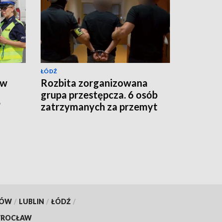
ŁÓDŹ
 w
Rozbita zorganizowana
grupa przestępcza. 6 osób
”
zatrzymanych za przemyt
narkotyków [WIDEO]
KÓW
/
LUBLIN
/
ŁÓDŹ
/
ROCŁAW