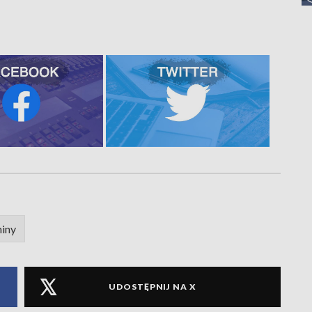
niny
UDOSTĘPNIJ NA X