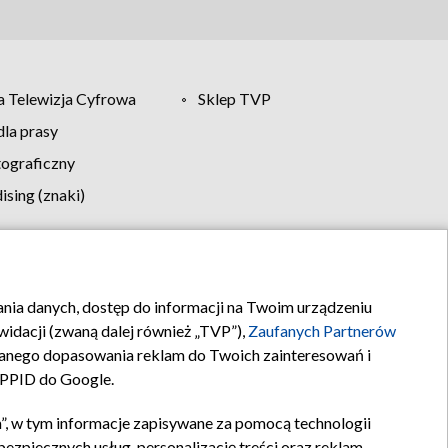
 Telewizja Cyfrowa
Sklep TVP
la prasy
tograficzny
sing (znaki)
klamy
Kontakt
rania danych, dostęp do informacji na Twoim urządzeniu
idacji (zwaną dalej również „TVP”),
Zaufanych Partnerów
anego dopasowania reklam do Twoich zainteresowań i
a PPID do Google.
”, w tym informacje zapisywane za pomocą technologii
zpiecznych usług, personalizację treści oraz reklam,