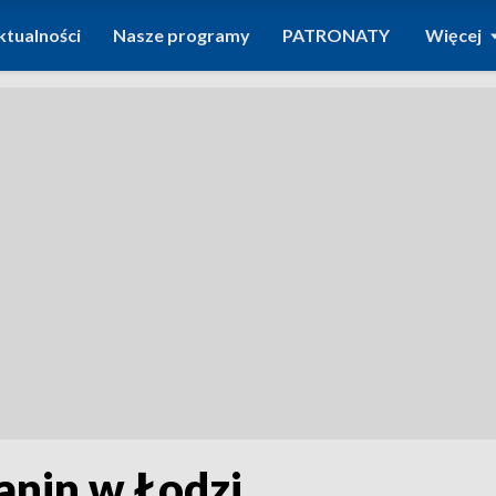
ktualności
Nasze programy
PATRONATY
Więcej
anin w Łodzi