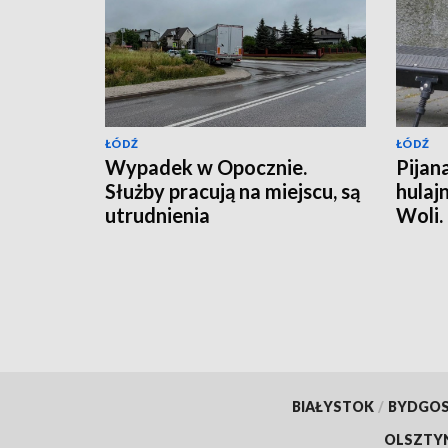
ŁÓDŹ
ŁÓDŹ
Wypadek w Opocznie.
Pijan
Służby pracują na miejscu, są
hulaj
utrudnienia
Woli.
BIAŁYSTOK
/
BYDGO
OLSZTY