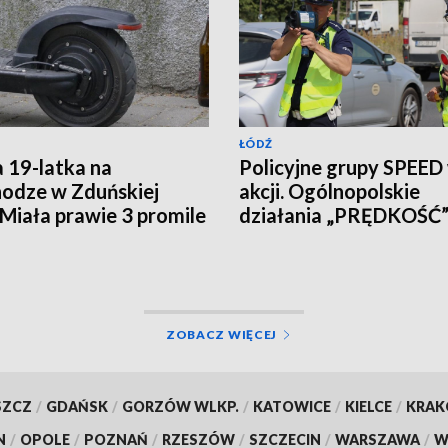
ŁÓDŹ
a 19-latka na
Policyjne grupy SPEED
nodze w Zduńskiej
akcji. Ogólnopolskie
 Miała prawie 3 promile
działania „PRĘDKOŚĆ
ZOBACZ WIĘCEJ
SZCZ
/
GDAŃSK
/
GORZÓW WLKP.
/
KATOWICE
/
KIELCE
/
KRA
N
/
OPOLE
/
POZNAŃ
/
RZESZÓW
/
SZCZECIN
/
WARSZAWA
/
W