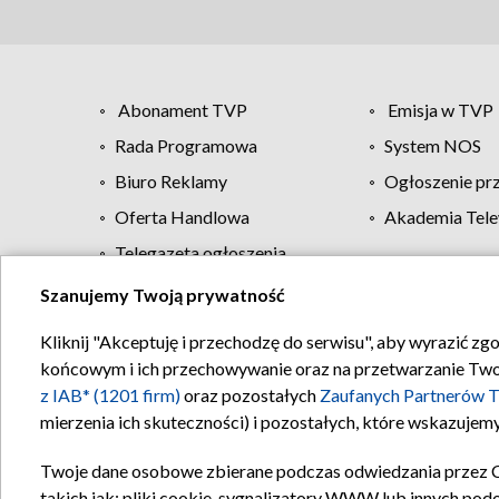
Abonament TVP
Emisja w TVP
Rada Programowa
System NOS
Biuro Reklamy
Ogłoszenie pr
Oferta Handlowa
Akademia Tele
Telegazeta ogłoszenia
Szanujemy Twoją prywatność
Regulamin TVP
Kliknij "Akceptuję i przechodzę do serwisu", aby wyrazić zg
końcowym i ich przechowywanie oraz na przetwarzanie Twoich
z IAB* (1201 firm)
oraz pozostałych
Zaufanych Partnerów T
mierzenia ich skuteczności) i pozostałych, które wskazujemy
Twoje dane osobowe zbierane podczas odwiedzania przez 
takich jak: pliki cookie, sygnalizatory WWW lub innych pod