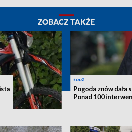
ZOBACZ TAKŻE
ŁÓDŹ
ista
Pogoda znów dała si
Ponad 100 interwen