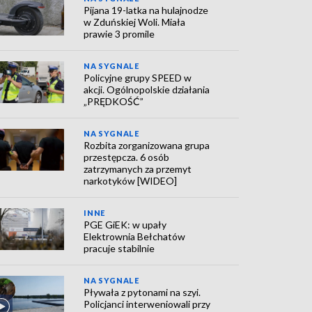
Pijana 19-latka na hulajnodze
w Zduńskiej Woli. Miała
prawie 3 promile
NA SYGNALE
Policyjne grupy SPEED w
akcji. Ogólnopolskie działania
„PRĘDKOŚĆ”
NA SYGNALE
Rozbita zorganizowana grupa
przestępcza. 6 osób
zatrzymanych za przemyt
narkotyków [WIDEO]
INNE
PGE GiEK: w upały
Elektrownia Bełchatów
pracuje stabilnie
NA SYGNALE
Pływała z pytonami na szyi.
Policjanci interweniowali przy