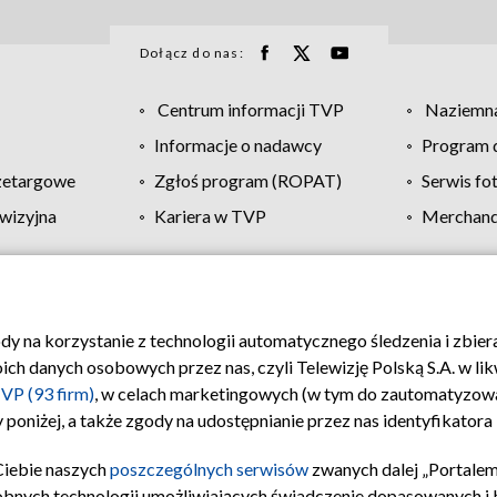
Dołącz do nas:
Centrum informacji TVP
Naziemna
Informacje o nadawcy
Program d
zetargowe
Zgłoś program (ROPAT)
Serwis fo
wizyjna
Kariera w TVP
Merchandi
Polityka prywatności
Moje zgody
Pomoc
Biuro re
ody na korzystanie z technologii automatycznego śledzenia i zbie
 danych osobowych przez nas, czyli Telewizję Polską S.A. w likw
VP (93 firm)
, w celach marketingowych (w tym do zautomatyzow
 poniżej, a także zgody na udostępnianie przez nas identyfikator
Ciebie naszych
poszczególnych serwisów
zwanych dalej „Portalem
obnych technologii umożliwiających świadczenie dopasowanych i be