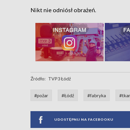
Nikt nie odniósł obrażeń.
Źródło:
TVP3 Łódź
#pożar
#Łódź
#fabryka
#tka
UDOSTĘPNIJ NA FACEBOOKU