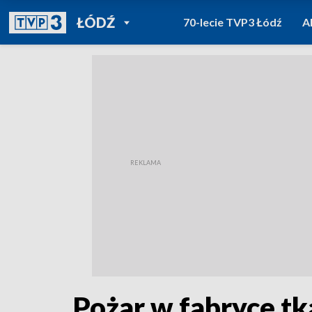
POWRÓT DO
ŁÓDŹ
70-lecie TVP3 Łódź
A
TVP REGIONY
Pożar w fabryce tk