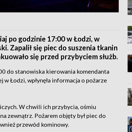
aj po godzinie 17:00 w Łodzi, w
ki. Zapalił się piec do suszenia tkanin
kuowało się przed przybyciem służb.
7:00 do stanowiska kierowania komendanta
j w Łodzi, wpłynęła informacja o pożarze
czych. W chwili ich przybycia, ośmiu
a zewnątrz. Pożarem objęty był piec do
również przewód kominowy.