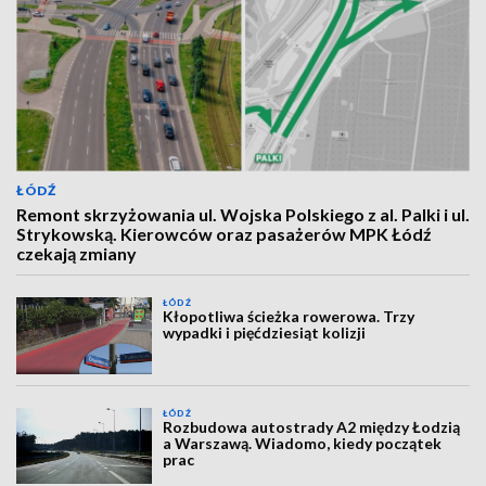
ŁÓDŹ
Remont skrzyżowania ul. Wojska Polskiego z al. Palki i ul.
Strykowską. Kierowców oraz pasażerów MPK Łódź
czekają zmiany
ŁÓDŹ
Kłopotliwa ścieżka rowerowa. Trzy
wypadki i pięćdziesiąt kolizji
ŁÓDŹ
Rozbudowa autostrady A2 między Łodzią
a Warszawą. Wiadomo, kiedy początek
prac