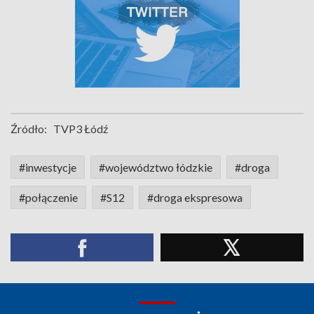
Źródło:
TVP3 Łódź
#inwestycje
#województwo łódzkie
#droga
#połączenie
#S12
#droga ekspresowa