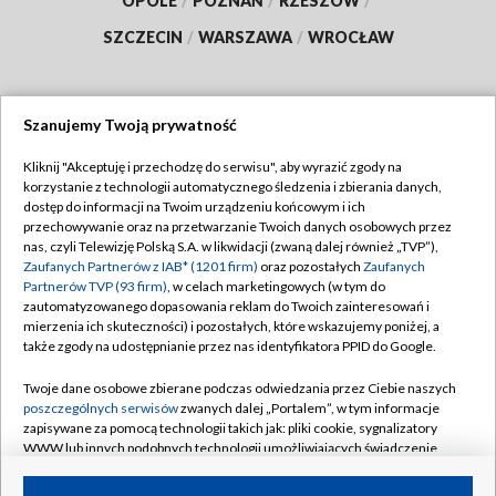
OPOLE
/
POZNAŃ
/
RZESZÓW
/
SZCZECIN
/
WARSZAWA
/
WROCŁAW
Szanujemy Twoją prywatność
Dołącz do nas:
Kliknij "Akceptuję i przechodzę do serwisu", aby wyrazić zgody na
korzystanie z technologii automatycznego śledzenia i zbierania danych,
TVP
dostęp do informacji na Twoim urządzeniu końcowym i ich
Abonament TVP
przechowywanie oraz na przetwarzanie Twoich danych osobowych przez
Regulamin TVP
nas, czyli Telewizję Polską S.A. w likwidacji (zwaną dalej również „TVP”),
Emisja w TVP
Polityka prywatności
Zaufanych Partnerów z IAB* (1201 firm)
oraz pozostałych
Zaufanych
Partnerów TVP (93 firm)
, w celach marketingowych (w tym do
Centrum informacji TVP
Moje zgody
zautomatyzowanego dopasowania reklam do Twoich zainteresowań i
mierzenia ich skuteczności) i pozostałych, które wskazujemy poniżej, a
Naziemna Telewizja Cyfrowa
Pomoc
także zgody na udostępnianie przez nas identyfikatora PPID do Google.
Sklep TVP
Biuro reklamy
Twoje dane osobowe zbierane podczas odwiedzania przez Ciebie naszych
Rada Programowa
Kontakt
poszczególnych serwisów
zwanych dalej „Portalem”, w tym informacje
zapisywane za pomocą technologii takich jak: pliki cookie, sygnalizatory
System NOS
WWW lub innych podobnych technologii umożliwiających świadczenie
dopasowanych i bezpiecznych usług, personalizację treści oraz reklam,
Informacje o nadawcy
Kanały
udostępnianie funkcji mediów społecznościowych oraz analizowanie