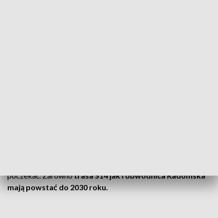
Bezpieczniej
i bez samochodów ciężarowych w centrum
będzie
także w Radomsku
. Istniejąca
obwodnica miasta
zyska dwa
kolejne odcinki.
Mając tę perspektywę, że za kilka lat
przebieg dróg będzie zmieniony, łatwiej
nam będzie prowadzić różnego rodzaju
działania - czy budowę kanalizacji, czy
oświetlenia
- powiedział Jarosław Ferenc, prezydent
Radomska.
Mieszkańcy na poprawę komfortu będą musieli jednak
poczekać. Zarówno
trasa S14 jak i obwodnica Radomska
mają powstać do 2030 roku.