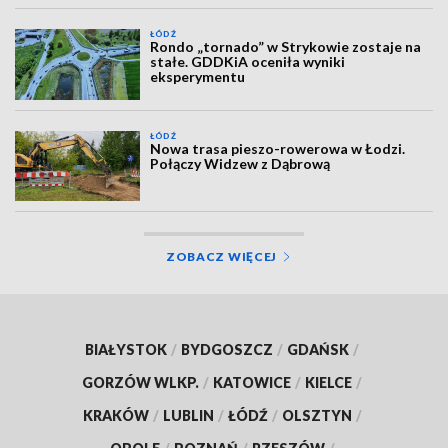
ŁÓDŹ
Rondo „tornado” w Strykowie zostaje na
stałe. GDDKiA oceniła wyniki
eksperymentu
ŁÓDŹ
Nowa trasa pieszo-rowerowa w Łodzi.
Połączy Widzew z Dąbrową
ZOBACZ WIĘCEJ
BIAŁYSTOK
/
BYDGOSZCZ
/
GDAŃSK
/
GORZÓW WLKP.
/
KATOWICE
/
KIELCE
/
KRAKÓW
/
LUBLIN
/
ŁÓDŹ
/
OLSZTYN
/