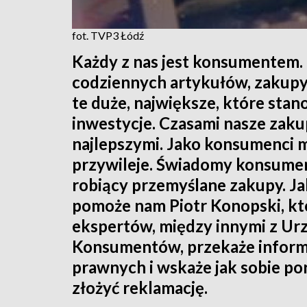
fot. TVP3 Łódź
Każdy z nas jest konsumentem
codziennych artykułów, zakupy
te duże, największe, które sta
inwestycje. Czasami nasze zak
najlepszymi. Jako konsumenci 
przywileje. Świadomy konsumen
robiący przemyślane zakupy. Ja
pomoże nam Piotr Konopski, któr
ekspertów, między innymi z Ur
Konsumentów, przekaże informa
prawnych i wskaże jak sobie po
złożyć reklamację.