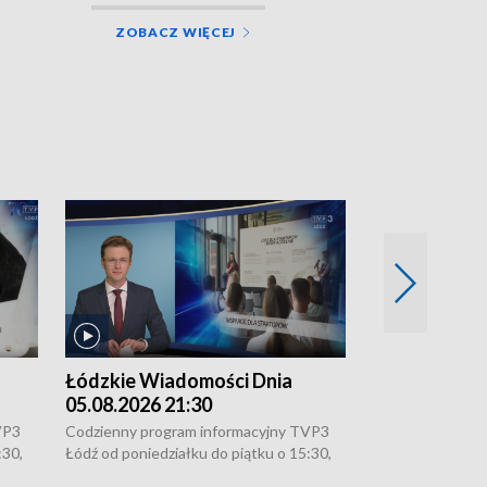
ZOBACZ WIĘCEJ
Łódzkie Wiadomości Dnia
Łódzkie Wia
05.08.2026 21:30
05.08.2026 1
VP3
Codzienny program informacyjny TVP3
Codzienny progr
:30,
Łódź od poniedziałku do piątku o 15:30,
Łódź od poniedzi
16:30, 18:30 i 21:30. W weekendy o
16:30, 18:30 i 2