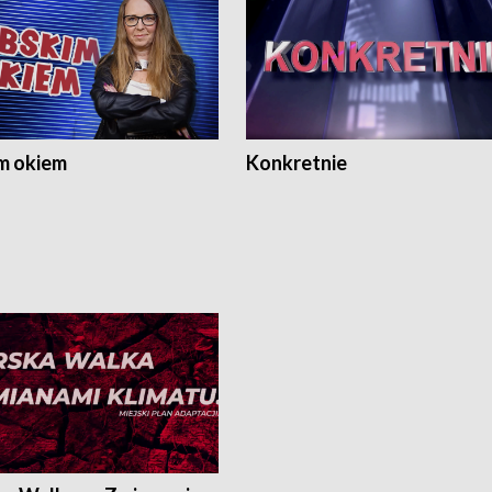
m okiem
Konkretnie