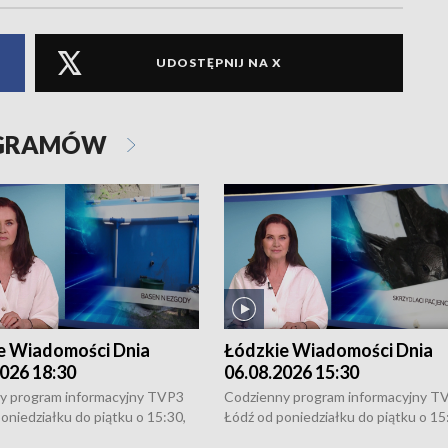
UDOSTĘPNIJ NA X
OGRAMÓW
e Wiadomości Dnia
Łódzkie Wiadomości Dnia
026 18:30
06.08.2026 15:30
y program informacyjny TVP3
Codzienny program informacyjny T
oniedziałku do piątku o 15:30,
Łódź od poniedziałku do piątku o 15
:30 i 21:30. W weekendy o
16:30, 18:30 i 21:30. W weekendy o