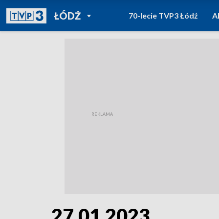
POWRÓT DO
ŁÓDŹ
70-lecie TVP3 Łódź
A
TVP REGIONY
27.01.2023