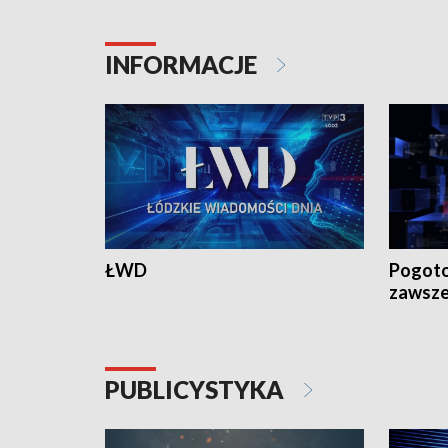
18:30 i 21:30.
18:30 i 2
INFORMACJE
ŁWD
Pogoto
zawsze
PUBLICYSTYKA