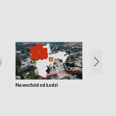
Na wschód od Łodzi
Zimowe szal
Polski