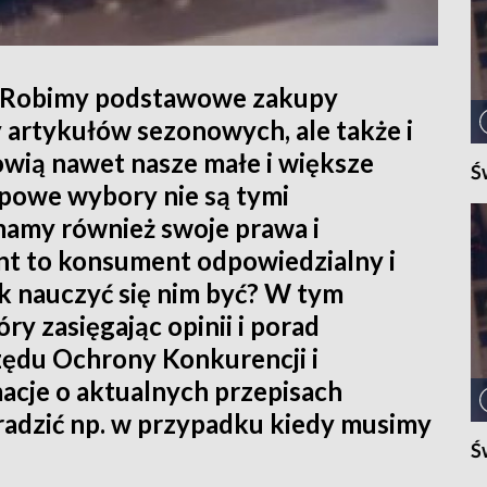
. Robimy podstawowe zakupy
 artykułów sezonowych, ale także i
nowią nawet nasze małe i większe
Ś
upowe wybory nie są tymi
mamy również swoje prawa i
t to konsument odpowiedzialny i
k nauczyć się nim być? W tym
y zasięgając opinii i porad
zędu Ochrony Konkurencji i
cje o aktualnych przepisach
radzić np. w przypadku kiedy musimy
Ś