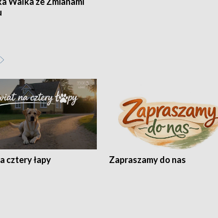
ka Walka ze Zmianami
u
a cztery łapy
Zapraszamy do nas