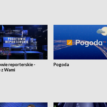
1:30.
18:30 i 21:30.
wie reporterskie -
Pogoda
 z Wami