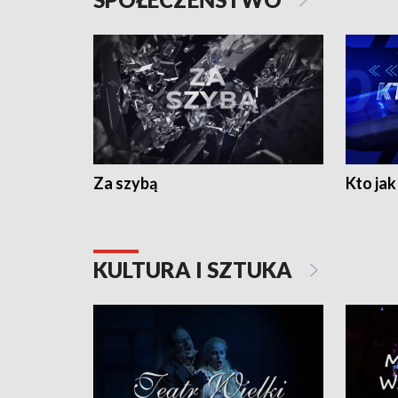
Za szybą
Kto jak 
KULTURA I SZTUKA