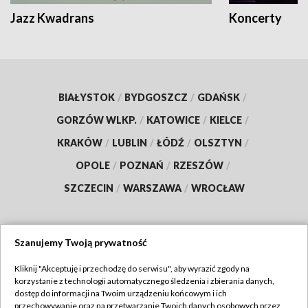
Jazz Kwadrans
Koncerty
BIAŁYSTOK
/
BYDGOSZCZ
/
GDAŃSK
/
GORZÓW WLKP.
/
KATOWICE
/
KIELCE
/
KRAKÓW
/
LUBLIN
/
ŁÓDŹ
/
OLSZTYN
/
OPOLE
/
POZNAŃ
/
RZESZÓW
/
SZCZECIN
/
WARSZAWA
/
WROCŁAW
Szanujemy Twoją prywatność
Dołącz do nas:
Kliknij "Akceptuję i przechodzę do serwisu", aby wyrazić zgody na
korzystanie z technologii automatycznego śledzenia i zbierania danych,
TVP
dostęp do informacji na Twoim urządzeniu końcowym i ich
Abonament TVP
przechowywanie oraz na przetwarzanie Twoich danych osobowych przez