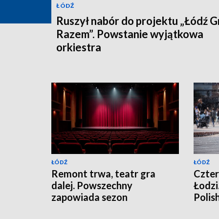
ŁÓDŹ
Ruszył nabór do projektu „Łódź G
Razem”. Powstanie wyjątkowa
orkiestra
ŁÓDŹ
ŁÓDŹ
Remont trwa, teatr gra
Czter
dalej. Powszechny
Łodzi
zapowiada sezon
Polis
2026/2027