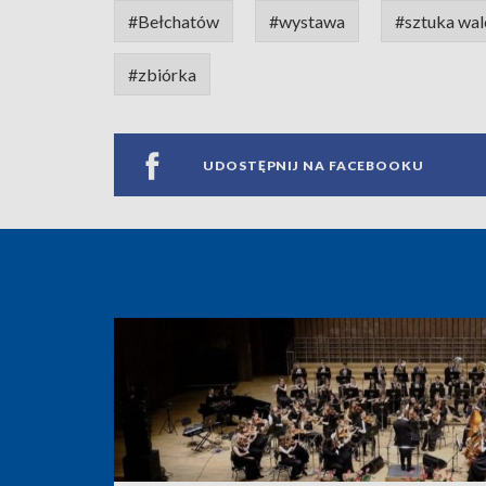
#Bełchatów
#wystawa
#sztuka wal
#zbiórka
UDOSTĘPNIJ NA FACEBOOKU