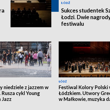
ŁÓDŹ
ra
Sukces studentek S
Łodzi. Dwie nagrod
festiwalu
ŁÓDŹ
y niedziele z jazzem w
Festiwal Kolory Polski
. Rusza cykl Young
Łódzkiem. Utwory Gre
h Jazz
w Małkowie, muzyka 
w Gidlach