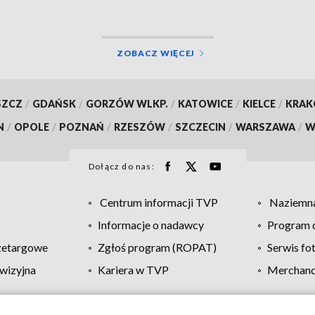
ZOBACZ WIĘCEJ
SZCZ
/
GDAŃSK
/
GORZÓW WLKP.
/
KATOWICE
/
KIELCE
/
KRA
N
/
OPOLE
/
POZNAŃ
/
RZESZÓW
/
SZCZECIN
/
WARSZAWA
/
W
Dołącz do nas:
Centrum informacji TVP
Naziemna
Informacje o nadawcy
Program d
zetargowe
Zgłoś program (ROPAT)
Serwis fo
wizyjna
Kariera w TVP
Merchandi