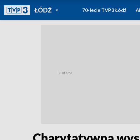
POWRÓT DO
ŁÓDŹ
70-lecie TVP3 Łódź
A
TVP REGIONY
Charytatywna wys