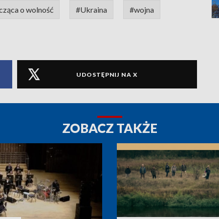
cząca o wolność
#Ukraina
#wojna
UDOSTĘPNIJ NA X
ZOBACZ TAKŻE