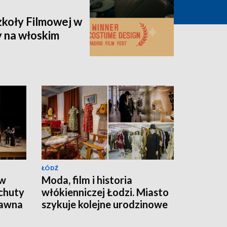
zkoły Filmowej w
y na włoskim
ŁÓDŹ
 w
Moda, film i historia
chuty
włókienniczej Łodzi. Miasto
dawna
szykuje kolejne urodzinowe
atrakcje