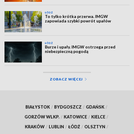
ŁÓDŹ
To tylko krótka przerwa. IMGW
zapowiada szybki powrót upałów
ŁÓDŹ
Burze i upały. IMGW ostrzega przed
niebezpieczną pogodą
ZOBACZ WIĘCEJ
BIAŁYSTOK
/
BYDGOSZCZ
/
GDAŃSK
/
GORZÓW WLKP.
/
KATOWICE
/
KIELCE
/
KRAKÓW
/
LUBLIN
/
ŁÓDŹ
/
OLSZTYN
/