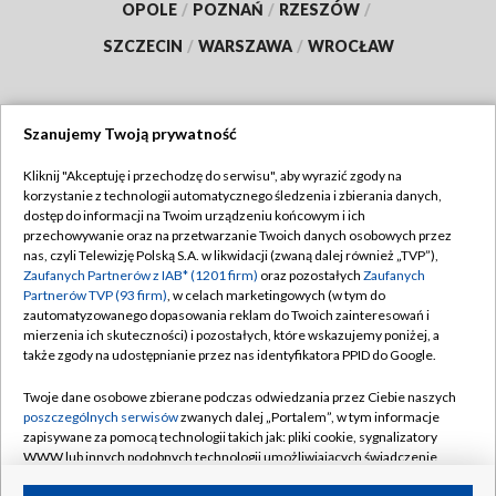
OPOLE
/
POZNAŃ
/
RZESZÓW
/
SZCZECIN
/
WARSZAWA
/
WROCŁAW
Szanujemy Twoją prywatność
Dołącz do nas:
Kliknij "Akceptuję i przechodzę do serwisu", aby wyrazić zgody na
korzystanie z technologii automatycznego śledzenia i zbierania danych,
TVP
dostęp do informacji na Twoim urządzeniu końcowym i ich
Abonament TVP
przechowywanie oraz na przetwarzanie Twoich danych osobowych przez
Regulamin TVP
nas, czyli Telewizję Polską S.A. w likwidacji (zwaną dalej również „TVP”),
Emisja w TVP
Zaufanych Partnerów z IAB* (1201 firm)
oraz pozostałych
Zaufanych
Polityka prywatności
Partnerów TVP (93 firm)
, w celach marketingowych (w tym do
Centrum informacji TVP
Moje zgody
zautomatyzowanego dopasowania reklam do Twoich zainteresowań i
mierzenia ich skuteczności) i pozostałych, które wskazujemy poniżej, a
Naziemna Telewizja Cyfrowa
Pomoc
także zgody na udostępnianie przez nas identyfikatora PPID do Google.
Sklep TVP
Biuro reklamy
Twoje dane osobowe zbierane podczas odwiedzania przez Ciebie naszych
Rada Programowa
poszczególnych serwisów
zwanych dalej „Portalem”, w tym informacje
Kontakt
zapisywane za pomocą technologii takich jak: pliki cookie, sygnalizatory
System NOS
WWW lub innych podobnych technologii umożliwiających świadczenie
dopasowanych i bezpiecznych usług, personalizację treści oraz reklam,
Informacje o nadawcy
Kanały