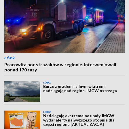
ŁÓDŹ
Pracowita noc strażaków w regionie. Interweniowali
ponad 170 razy
ŁÓDŹ
Burze z gradem i silnym wiatrem
nadciągają nad region. IMGW ostrzega
ŁÓDŹ
Nadciągają ekstremalne upały. IMGW
wydał alerty najwyższego stopnia dla
części regionu [AKTUALIZACJA]