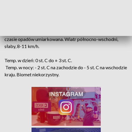
W piątek, 27 stycznia
na obszarze kraju pochmurno,
miejscami występować będą opady śniegu, głównie na
północy Polski.
W województwie łódzkim pochmurno,
miejscami słabe opady śniegu.
Widzialność dobra, w
czasie opadów umiarkowana. Wiatr północno-wschodni,
słaby, 8-11 km/h.
Temp. w dzień: 0 st. C do + 3 st. C.
Temp. w nocy: - 2 st. C na zachodzie do - 5 st. C na wschodzie
kraju. Biomet niekorzystny.