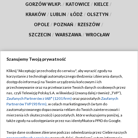
GORZÓW WLKP.
/
KATOWICE
/
KIELCE
/
KRAKÓW
/
LUBLIN
/
ŁÓDŹ
/
OLSZTYN
/
OPOLE
/
POZNAŃ
/
RZESZÓW
/
SZCZECIN
/
WARSZAWA
/
WROCŁAW
Szanujemy Twoją prywatność
Dołącz do nas:
Kliknij "Akceptuję i przechodzę do serwisu", aby wyrazić zgody na
korzystanie z technologii automatycznego śledzenia i zbierania danych,
TVP
dostęp do informacji na Twoim urządzeniu końcowym i ich
Abonament TVP
przechowywanie oraz na przetwarzanie Twoich danych osobowych przez
Regulamin TVP
nas, czyli Telewizję Polską S.A. w likwidacji (zwaną dalej również „TVP”),
Emisja w TVP
Zaufanych Partnerów z IAB* (1201 firm)
oraz pozostałych
Zaufanych
Polityka prywatności
Partnerów TVP (93 firm)
, w celach marketingowych (w tym do
Centrum informacji TVP
Moje zgody
zautomatyzowanego dopasowania reklam do Twoich zainteresowań i
mierzenia ich skuteczności) i pozostałych, które wskazujemy poniżej, a
Naziemna Telewizja Cyfrowa
Pomoc
także zgody na udostępnianie przez nas identyfikatora PPID do Google.
Sklep TVP
Biuro reklamy
Twoje dane osobowe zbierane podczas odwiedzania przez Ciebie naszych
Rada Programowa
poszczególnych serwisów
zwanych dalej „Portalem”, w tym informacje