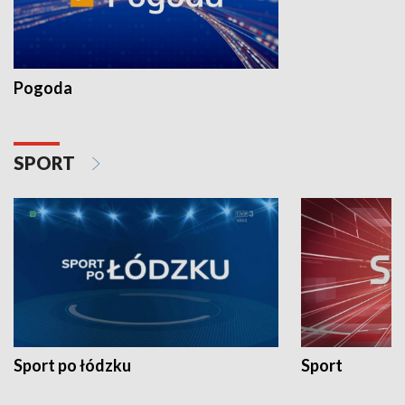
Pogoda
SPORT
Sport po łódzku
Sport