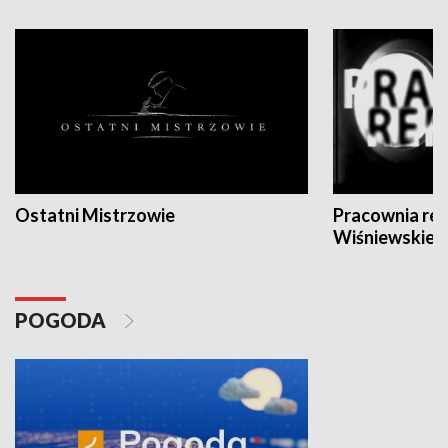
Ostatni Mistrzowie
Pracownia re
Wiśniewskieg
POGODA