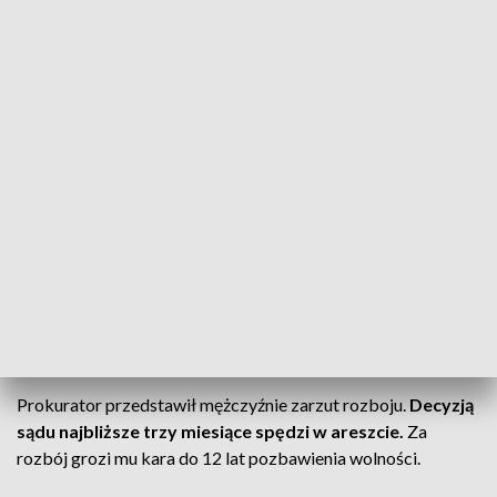
Napastnik wyczekał moment, w którym
mężczyzna pobrał gotówkę, po czym
odepchnął 64-latka i zabrał pieniądze.
Poszkodowany mężczyzna zawiadomił o
całym zdarzeniu policję
- przekazała mł. asp. Daria Olczyk z kutnowskiej
komendy policji.
Policjanci przeanalizowali zabezpieczony monitoring, na
którym został zarejestrowany wizerunek sprawcy. Jeszcze
tego samego dnia
wytypowali i zatrzymali sprawcę.
Okazał się nim 30-letni mieszkaniec Kutna.
Prokurator przedstawił mężczyźnie zarzut rozboju.
Decyzją
sądu najbliższe trzy miesiące spędzi w areszcie.
Za
rozbój grozi mu kara do 12 lat pozbawienia wolności.