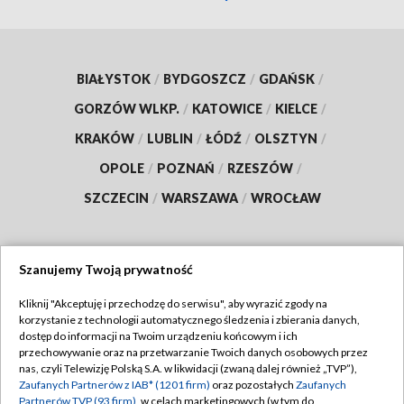
BIAŁYSTOK
/
BYDGOSZCZ
/
GDAŃSK
/
GORZÓW WLKP.
/
KATOWICE
/
KIELCE
/
KRAKÓW
/
LUBLIN
/
ŁÓDŹ
/
OLSZTYN
/
OPOLE
/
POZNAŃ
/
RZESZÓW
/
SZCZECIN
/
WARSZAWA
/
WROCŁAW
Szanujemy Twoją prywatność
Dołącz do nas:
Kliknij "Akceptuję i przechodzę do serwisu", aby wyrazić zgody na
korzystanie z technologii automatycznego śledzenia i zbierania danych,
TVP
dostęp do informacji na Twoim urządzeniu końcowym i ich
Abonament TVP
przechowywanie oraz na przetwarzanie Twoich danych osobowych przez
Regulamin TVP
nas, czyli Telewizję Polską S.A. w likwidacji (zwaną dalej również „TVP”),
Emisja w TVP
Zaufanych Partnerów z IAB* (1201 firm)
oraz pozostałych
Zaufanych
Polityka prywatności
Partnerów TVP (93 firm)
, w celach marketingowych (w tym do