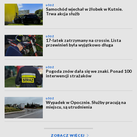
ŁÓDŹ
Samochód wjechał w żłobek w Kutnie.
Trwa akcja służb
ŁÓDŹ
17-latek zatrzymany na crossie. Lista
przewinień była wyjątkowo długa
ŁÓDŹ
Pogoda znów dała się we znaki. Ponad 100
interwencji strażaków
ŁÓDŹ
Wypadek w Opocznie. Służby pracują na
miejscu, są utrudnienia
ZOBACZ WIĘCEJ