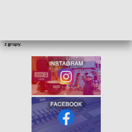
Grecji i Portugalii. Reprezentacji Polski pod wodzą nowego
szkoleniowca rozegra
pierwszy mecz 24 marca
. Biało-
czerwoni rozpoczną wtedy eliminacje mistrzostw Europy -
z
Czechami
na wyjeździe. Trzy dni później spotkają się u siebie
z Albanią. W tym zestawieniu są także Wyspy Owcze i
Mołdawia. Na turniej w Niemczech
awansują dwie drużyny
z grupy.