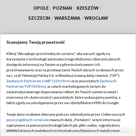
OPOLE
/
POZNAŃ
/
RZESZÓW
/
SZCZECIN
/
WARSZAWA
/
WROCŁAW
Szanujemy Twoją prywatność
Dołącz do nas:
Kliknij "Akceptuję i przechodzę do serwisu", aby wyrazić zgody na
korzystanie z technologii automatycznego śledzenia i zbierania danych,
TVP
dostęp do informacji na Twoim urządzeniu końcowym i ich
Abonament TVP
przechowywanie oraz na przetwarzanie Twoich danych osobowych przez
Regulamin TVP
nas, czyli Telewizję Polską S.A. w likwidacji (zwaną dalej również „TVP”),
Emisja w TVP
Zaufanych Partnerów z IAB* (1201 firm)
oraz pozostałych
Zaufanych
Polityka prywatności
Partnerów TVP (93 firm)
, w celach marketingowych (w tym do
Centrum informacji TVP
Moje zgody
zautomatyzowanego dopasowania reklam do Twoich zainteresowań i
mierzenia ich skuteczności) i pozostałych, które wskazujemy poniżej, a
Naziemna Telewizja Cyfrowa
Pomoc
także zgody na udostępnianie przez nas identyfikatora PPID do Google.
Sklep TVP
Biuro reklamy
Twoje dane osobowe zbierane podczas odwiedzania przez Ciebie naszych
Rada Programowa
poszczególnych serwisów
zwanych dalej „Portalem”, w tym informacje
Kontakt
zapisywane za pomocą technologii takich jak: pliki cookie, sygnalizatory
System NOS
WWW lub innych podobnych technologii umożliwiających świadczenie