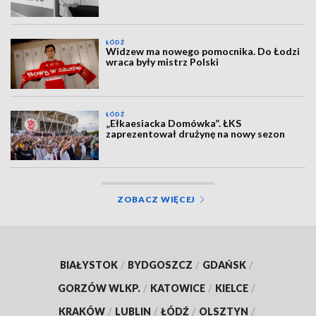
ŁÓDŹ
Widzew ma nowego pomocnika. Do Łodzi
wraca były mistrz Polski
ŁÓDŹ
„Ełkaesiacka Domówka”. ŁKS
zaprezentował drużynę na nowy sezon
ZOBACZ WIĘCEJ
BIAŁYSTOK
/
BYDGOSZCZ
/
GDAŃSK
/
GORZÓW WLKP.
/
KATOWICE
/
KIELCE
/
KRAKÓW
/
LUBLIN
/
ŁÓDŹ
/
OLSZTYN
/