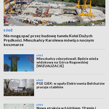
ŁÓDŹ
Nie mogą spać przez budowę tunelu Kolei Dużych
Prędkości. Mieszkańcy Karolewa mówią o nocnym
koszmarze
ŁÓDŹ
Mieszkańcy zdecydowali. Będzie wieża
widokowa na Górce Rogowskiej
[WIZUALIZACJE]
ŁÓDŹ
PGE GiEK: w upały Elektrownia Bełchatów
pracuje stabilnie
ŁÓDŹ
Nowa atrakcja w Łódzkiem. 19 gmin i