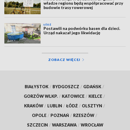
władze regionu będą współpracować przy
budowie trasy rowerowej
ŁÓDŹ
Postawili na podwórku basen dla dzieci.
Urząd nakazał jego likwidację
ZOBACZ WIĘCEJ
BIAŁYSTOK
/
BYDGOSZCZ
/
GDAŃSK
/
GORZÓW WLKP.
/
KATOWICE
/
KIELCE
/
KRAKÓW
/
LUBLIN
/
ŁÓDŹ
/
OLSZTYN
/
OPOLE
/
POZNAŃ
/
RZESZÓW
/
SZCZECIN
/
WARSZAWA
/
WROCŁAW