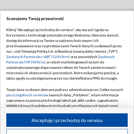
Szanujemy Twoją prywatność
Dołącz do nas:
Kliknij "Akceptuję i przechodzę do serwisu", aby wyrazić zgody na
korzystanie z technologii automatycznego śledzenia i zbierania danych,
TVP
dostęp do informacji na Twoim urządzeniu końcowym i ich
Abonament TVP
przechowywanie oraz na przetwarzanie Twoich danych osobowych przez
Regulamin TVP
nas, czyli Telewizję Polską S.A. w likwidacji (zwaną dalej również „TVP”),
Emisja w TVP
Polityka prywatności
Zaufanych Partnerów z IAB* (1201 firm)
oraz pozostałych
Zaufanych
Partnerów TVP (93 firm)
, w celach marketingowych (w tym do
Centrum informacji TVP
Moje zgody
zautomatyzowanego dopasowania reklam do Twoich zainteresowań i
mierzenia ich skuteczności) i pozostałych, które wskazujemy poniżej, a
Naziemna Telewizja Cyfrowa
Pomoc
także zgody na udostępnianie przez nas identyfikatora PPID do Google.
Sklep TVP
Biuro reklamy
Twoje dane osobowe zbierane podczas odwiedzania przez Ciebie naszych
Rada Programowa
Kontakt
poszczególnych serwisów
zwanych dalej „Portalem”, w tym informacje
zapisywane za pomocą technologii takich jak: pliki cookie, sygnalizatory
System NOS
WWW lub innych podobnych technologii umożliwiających świadczenie
dopasowanych i bezpiecznych usług, personalizację treści oraz reklam,
Informacje o nadawcy
Kanały
udostępnianie funkcji mediów społecznościowych oraz analizowanie
Akceptuję i przechodzę do serwisu
ruchu w Internecie.
Program dla prasy
©2026 Telewizja Polska S.A. w likwidacji
Biuro Reklamy
Twoje dane osobowe zbierane podczas odwiedzania przez Ciebie