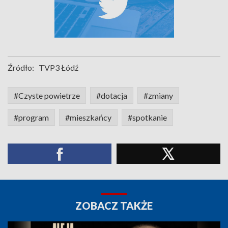
Źródło:
TVP3 Łódź
#Czyste powietrze
#dotacja
#zmiany
#program
#mieszkańcy
#spotkanie
ZOBACZ TAKŻE