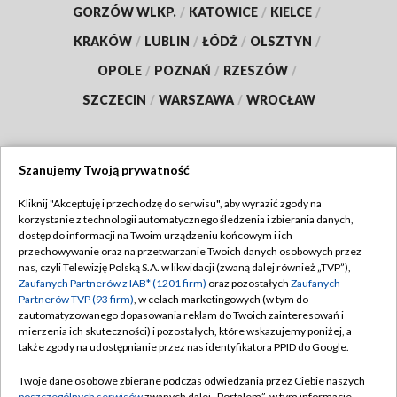
GORZÓW WLKP.
/
KATOWICE
/
KIELCE
/
KRAKÓW
/
LUBLIN
/
ŁÓDŹ
/
OLSZTYN
/
OPOLE
/
POZNAŃ
/
RZESZÓW
/
SZCZECIN
/
WARSZAWA
/
WROCŁAW
Szanujemy Twoją prywatność
Dołącz do nas:
Kliknij "Akceptuję i przechodzę do serwisu", aby wyrazić zgody na
korzystanie z technologii automatycznego śledzenia i zbierania danych,
TVP
dostęp do informacji na Twoim urządzeniu końcowym i ich
Abonament TVP
przechowywanie oraz na przetwarzanie Twoich danych osobowych przez
Regulamin TVP
nas, czyli Telewizję Polską S.A. w likwidacji (zwaną dalej również „TVP”),
Emisja w TVP
Zaufanych Partnerów z IAB* (1201 firm)
oraz pozostałych
Zaufanych
Polityka prywatności
Partnerów TVP (93 firm)
, w celach marketingowych (w tym do
Centrum informacji TVP
Moje zgody
zautomatyzowanego dopasowania reklam do Twoich zainteresowań i
mierzenia ich skuteczności) i pozostałych, które wskazujemy poniżej, a
Naziemna Telewizja Cyfrowa
Pomoc
także zgody na udostępnianie przez nas identyfikatora PPID do Google.
Sklep TVP
Biuro reklamy
Twoje dane osobowe zbierane podczas odwiedzania przez Ciebie naszych
Rada Programowa
poszczególnych serwisów
zwanych dalej „Portalem”, w tym informacje