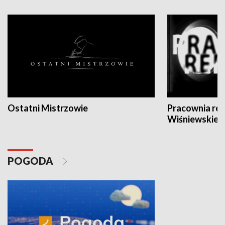
Ostatni Mistrzowie
Pracownia re
Wiśniewskieg
POGODA