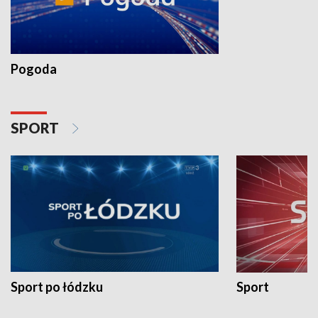
Pogoda
SPORT
Sport po łódzku
Sport