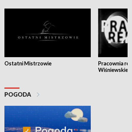
Ostatni Mistrzowie
Pracownia re
Wiśniewskieg
POGODA