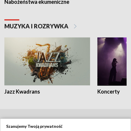
Nabożeństwa ekumeniczne
MUZYKA I ROZRYWKA
Jazz Kwadrans
Koncerty
BIAŁYSTOK
/
BYDGOSZCZ
/
GDAŃSK
/
Szanujemy Twoją prywatność