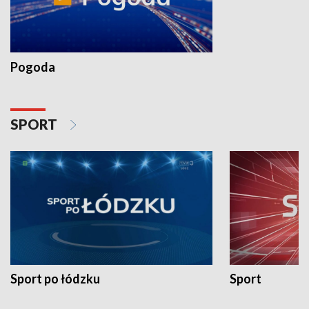
Pogoda
SPORT
Sport po łódzku
Sport