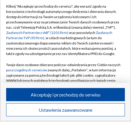
GORZÓW WLKP.
/
KATOWICE
/
KIELCE
/
Kliknij "Akceptuję i przechodzę do serwisu", aby wyrazić zgody na
korzystanie z technologii automatycznego śledzenia i zbierania danych,
KRAKÓW
/
LUBLIN
/
ŁÓDŹ
/
OLSZTYN
/
dostęp do informacji na Twoim urządzeniu końcowym i ich
przechowywanie oraz na przetwarzanie Twoich danych osobowych przez
OPOLE
/
POZNAŃ
/
RZESZÓW
/
nas, czyli Telewizję Polską S.A. w likwidacji (zwaną dalej również „TVP”),
Zaufanych Partnerów z IAB* (1201 firm)
oraz pozostałych
Zaufanych
SZCZECIN
/
WARSZAWA
/
WROCŁAW
Partnerów TVP (93 firm)
, w celach marketingowych (w tym do
zautomatyzowanego dopasowania reklam do Twoich zainteresowań i
mierzenia ich skuteczności) i pozostałych, które wskazujemy poniżej, a
także zgody na udostępnianie przez nas identyfikatora PPID do Google.
Dołącz do nas:
Twoje dane osobowe zbierane podczas odwiedzania przez Ciebie naszych
poszczególnych serwisów
zwanych dalej „Portalem”, w tym informacje
TVP
zapisywane za pomocą technologii takich jak: pliki cookie, sygnalizatory
WWW lub innych podobnych technologii umożliwiających świadczenie
Abonament TVP
Regulamin TVP
dopasowanych i bezpiecznych usług, personalizację treści oraz reklam,
udostępnianie funkcji mediów społecznościowych oraz analizowanie
Emisja w TVP
Polityka prywatności
Akceptuję i przechodzę do serwisu
ruchu w Internecie.
Centrum informacji TVP
Moje zgody
Twoje dane osobowe zbierane podczas odwiedzania przez Ciebie
Ustawienia zaawansowane
Naziemna Telewizja Cyfrowa
Pomoc
poszczególnych serwisów
na Portalu, takie jak adresy IP, identyfikatory
Twoich urządzeń końcowych i identyfikatory plików cookie, informacje o
Sklep TVP
Biuro reklamy
Twoich wyszukiwaniach w serwisach Portalu czy historia odwiedzin będą
przetwarzane przez TVP,
Zaufanych Partnerów z IAB
oraz pozostałych
Rada Programowa