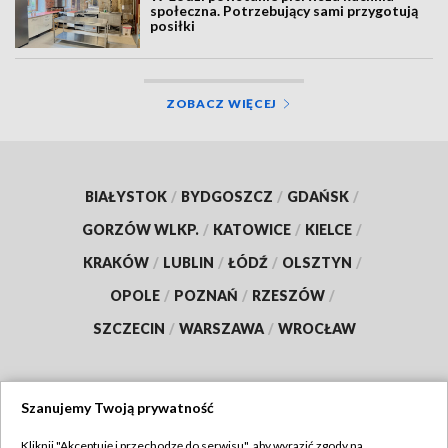
społeczna. Potrzebujący sami przygotują
posiłki
ZOBACZ WIĘCEJ
BIAŁYSTOK
/
BYDGOSZCZ
/
GDAŃSK
/
GORZÓW WLKP.
/
KATOWICE
/
KIELCE
/
KRAKÓW
/
LUBLIN
/
ŁÓDŹ
/
OLSZTYN
/
OPOLE
/
POZNAŃ
/
RZESZÓW
/
SZCZECIN
/
WARSZAWA
/
WROCŁAW
Szanujemy Twoją prywatność
Dołącz do nas:
Kliknij "Akceptuję i przechodzę do serwisu", aby wyrazić zgody na