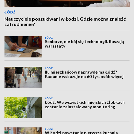
ŁÓDŹ
Nauczyciele poszukiwani w Łodzi. Gdzie można znaleźć
zatrudnienie?
ŁÓDŹ
Seniorze, nie bój się technologii. Ruszają
warsztaty
ŁÓDŹ
Ilu mieszkańców naprawdę ma Łódź?
Badanie wskazuje na 60 tys. osób więcej
ŁÓDŹ
Łódź: We wszystkich miejskich żłobkach
zostanie zainstalowany monitoring
ŁÓDŹ
W Łodzi powstanie pierwsza kuchnia