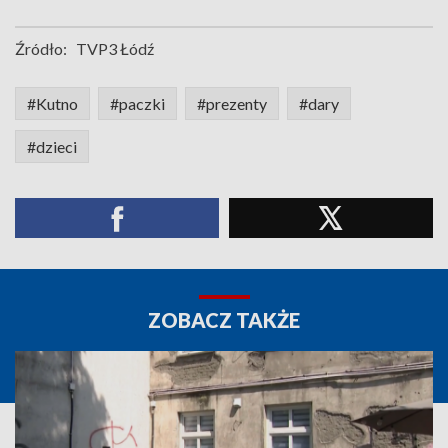
Źródło:
TVP3 Łódź
#Kutno
#paczki
#prezenty
#dary
#dzieci
ZOBACZ TAKŻE