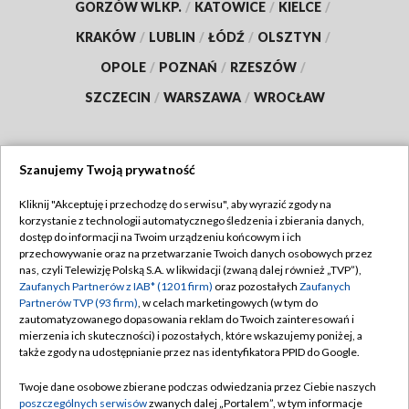
GORZÓW WLKP.
/
KATOWICE
/
KIELCE
/
KRAKÓW
/
LUBLIN
/
ŁÓDŹ
/
OLSZTYN
/
OPOLE
/
POZNAŃ
/
RZESZÓW
/
SZCZECIN
/
WARSZAWA
/
WROCŁAW
Szanujemy Twoją prywatność
Dołącz do nas:
Kliknij "Akceptuję i przechodzę do serwisu", aby wyrazić zgody na
korzystanie z technologii automatycznego śledzenia i zbierania danych,
TVP
dostęp do informacji na Twoim urządzeniu końcowym i ich
Abonament TVP
przechowywanie oraz na przetwarzanie Twoich danych osobowych przez
Regulamin TVP
nas, czyli Telewizję Polską S.A. w likwidacji (zwaną dalej również „TVP”),
Emisja w TVP
Zaufanych Partnerów z IAB* (1201 firm)
oraz pozostałych
Zaufanych
Polityka prywatności
Partnerów TVP (93 firm)
, w celach marketingowych (w tym do
Centrum informacji TVP
Moje zgody
zautomatyzowanego dopasowania reklam do Twoich zainteresowań i
mierzenia ich skuteczności) i pozostałych, które wskazujemy poniżej, a
Naziemna Telewizja Cyfrowa
Pomoc
także zgody na udostępnianie przez nas identyfikatora PPID do Google.
Sklep TVP
Biuro reklamy
Twoje dane osobowe zbierane podczas odwiedzania przez Ciebie naszych
Rada Programowa
poszczególnych serwisów
zwanych dalej „Portalem”, w tym informacje
Kontakt