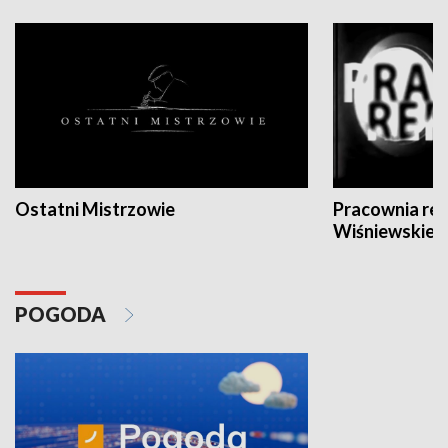
Ostatni Mistrzowie
Pracownia re
Wiśniewskieg
POGODA