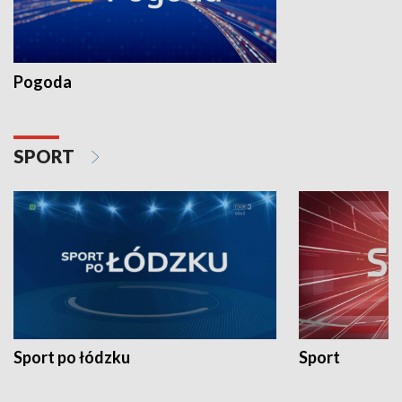
Pogoda
SPORT
Sport po łódzku
Sport