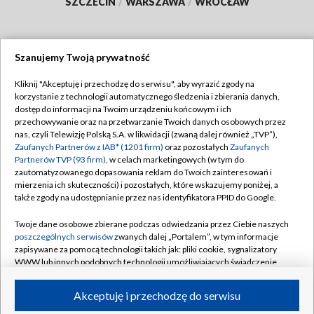
SZCZECIN
/
WARSZAWA
/
WROCŁAW
Szanujemy Twoją prywatność
Dołącz do nas:
Kliknij "Akceptuję i przechodzę do serwisu", aby wyrazić zgody na
korzystanie z technologii automatycznego śledzenia i zbierania danych,
TVP
dostęp do informacji na Twoim urządzeniu końcowym i ich
Abonament TVP
przechowywanie oraz na przetwarzanie Twoich danych osobowych przez
Regulamin TVP
nas, czyli Telewizję Polską S.A. w likwidacji (zwaną dalej również „TVP”),
Emisja w TVP
Polityka prywatności
Zaufanych Partnerów z IAB* (1201 firm)
oraz pozostałych
Zaufanych
Partnerów TVP (93 firm)
, w celach marketingowych (w tym do
Centrum informacji TVP
Moje zgody
zautomatyzowanego dopasowania reklam do Twoich zainteresowań i
mierzenia ich skuteczności) i pozostałych, które wskazujemy poniżej, a
Naziemna Telewizja Cyfrowa
Pomoc
także zgody na udostępnianie przez nas identyfikatora PPID do Google.
Sklep TVP
Biuro reklamy
Twoje dane osobowe zbierane podczas odwiedzania przez Ciebie naszych
Rada Programowa
Kontakt
poszczególnych serwisów
zwanych dalej „Portalem”, w tym informacje
zapisywane za pomocą technologii takich jak: pliki cookie, sygnalizatory
System NOS
WWW lub innych podobnych technologii umożliwiających świadczenie
dopasowanych i bezpiecznych usług, personalizację treści oraz reklam,
Informacje o nadawcy
Kanały
udostępnianie funkcji mediów społecznościowych oraz analizowanie
Akceptuję i przechodzę do serwisu
ruchu w Internecie.
Program dla prasy