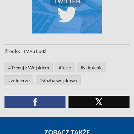
Źródło:
TVP3 Łódź
#Trenuj z Wojskiem
#ferie
#szkolenia
#żołnierze
#służba wojskowa
ZOBACZ TAKŻE