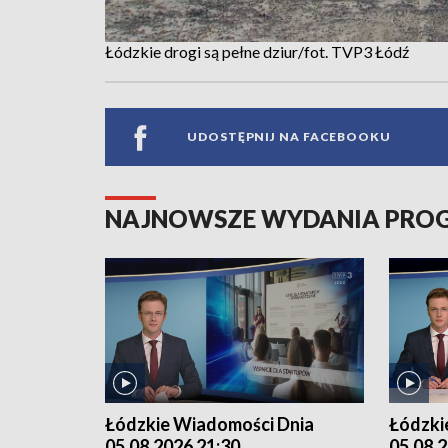
Łódzkie drogi są pełne dziur/fot. TVP3 Łódź
UDOSTĘPNIJ NA FACEBOOKU
NAJNOWSZE WYDANIA PR
Łódzkie Wiadomości Dnia
Łódzki
05.08.2026 21:30
05.08.2