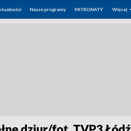
ktualności
Nasze programy
PATRONATY
Więcej
ełne dziur/fot. TVP3 Łódź