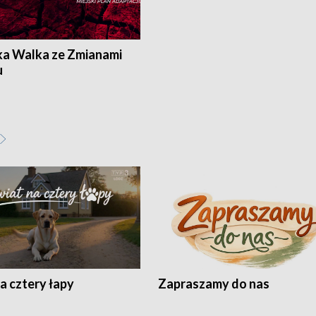
ka Walka ze Zmianami
u
a cztery łapy
Zapraszamy do nas