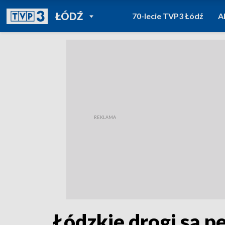
POWRÓT DO
ŁÓDŹ
70-lecie TVP3 Łódź
A
TVP REGIONY
Łódzkie drogi są p