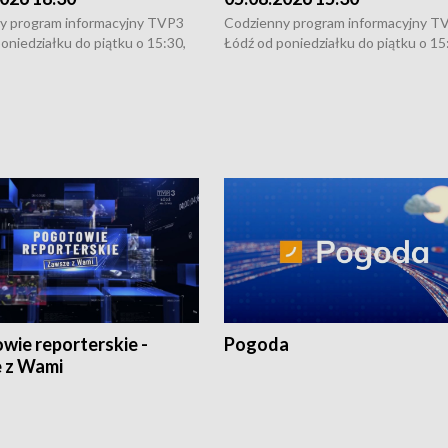
y program informacyjny TVP3
Codzienny program informacyjny T
oniedziałku do piątku o 15:30,
Łódź od poniedziałku do piątku o 15
:30 i 21:30. W weekendy o
16:30, 18:30 i 21:30. W weekendy o
1:30.
18:30 i 21:30.
wie reporterskie -
Pogoda
 z Wami