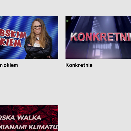
m okiem
Konkretnie