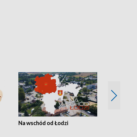
Na wschód od Łodzi
Zimowe szal
Polski