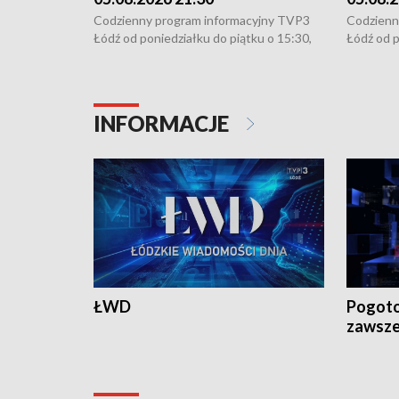
Codzienny program informacyjny TVP3
Codzienn
Łódź od poniedziałku do piątku o 15:30,
Łódź od p
16:30, 18:30 i 21:30. W weekendy o
16:30, 18
18:30 i 21:30.
18:30 i 2
INFORMACJE
ŁWD
Pogoto
zawsze