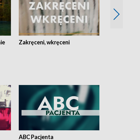
nie
Zakręceni, wkręceni
Skarby Łodzi
ABC Pacjenta