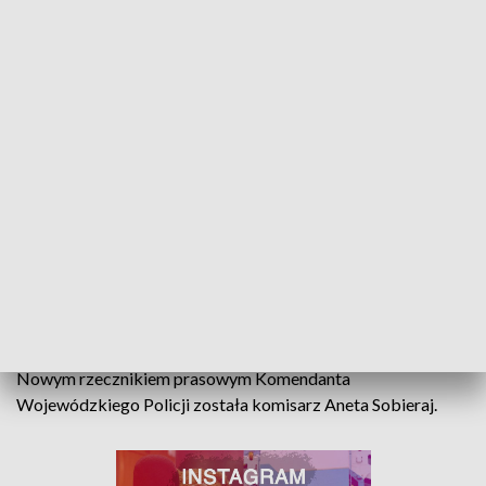
Komendanta Wojewódzkiego Policji w Łodzi była dla mnie
zaszczytem. Nie brakowało wyzwań, prób charakteru,
sytuacji mniej lub bardziej kryzysowych i chwil kiedy czułam
się gdzieś pomiędzy młotem a kowadłem. Wszystko to było
lekcją, z której czerpałam garściami"
- opisuje mł. insp. Joanna
Kącka.
W poniedziałek, 16 stycznia ze służbą w policji pożegnał się
również
asp. sztab. Radosław Gwis
, który w zespole
prasowym KWP w Łodzi pracował
ostatnie 15 lat.
Dyrekcja i pracownicy TVP3 Łódź dziękują Pani rzecznik za
lata współpracy i życzą realizacji marzeń oraz pomyślności.
Nowym rzecznikiem prasowym Komendanta
Wojewódzkiego Policji została komisarz Aneta Sobieraj.