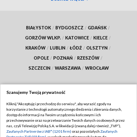
BIAŁYSTOK
/
BYDGOSZCZ
/
GDAŃSK
/
GORZÓW WLKP.
/
KATOWICE
/
KIELCE
/
KRAKÓW
/
LUBLIN
/
ŁÓDŹ
/
OLSZTYN
/
OPOLE
/
POZNAŃ
/
RZESZÓW
/
SZCZECIN
/
WARSZAWA
/
WROCŁAW
Szanujemy Twoją prywatność
Dołącz do nas:
Kliknij "Akceptuję i przechodzę do serwisu", aby wyrazić zgody na
korzystanie z technologii automatycznego śledzenia i zbierania danych,
TVP
dostęp do informacji na Twoim urządzeniu końcowym i ich
Abonament TVP
przechowywanie oraz na przetwarzanie Twoich danych osobowych przez
Regulamin TVP
nas, czyli Telewizję Polską S.A. w likwidacji (zwaną dalej również „TVP”),
Emisja w TVP
Zaufanych Partnerów z IAB* (1201 firm)
oraz pozostałych
Zaufanych
Polityka prywatności
Partnerów TVP (93 firm)
, w celach marketingowych (w tym do