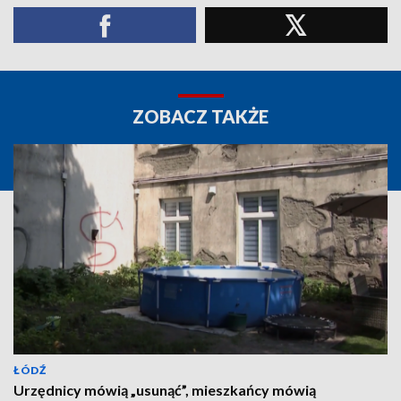
ZOBACZ TAKŻE
ŁÓDŹ
Urzędnicy mówią „usunąć”, mieszkańcy mówią