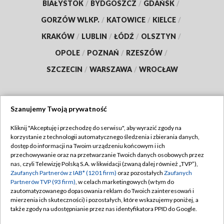
BIAŁYSTOK
/
BYDGOSZCZ
/
GDAŃSK
/
GORZÓW WLKP.
/
KATOWICE
/
KIELCE
/
KRAKÓW
/
LUBLIN
/
ŁÓDŹ
/
OLSZTYN
/
OPOLE
/
POZNAŃ
/
RZESZÓW
/
SZCZECIN
/
WARSZAWA
/
WROCŁAW
Szanujemy Twoją prywatność
Dołącz do nas:
Kliknij "Akceptuję i przechodzę do serwisu", aby wyrazić zgody na
korzystanie z technologii automatycznego śledzenia i zbierania danych,
TVP
dostęp do informacji na Twoim urządzeniu końcowym i ich
Abonament TVP
przechowywanie oraz na przetwarzanie Twoich danych osobowych przez
Regulamin TVP
nas, czyli Telewizję Polską S.A. w likwidacji (zwaną dalej również „TVP”),
Emisja w TVP
Zaufanych Partnerów z IAB* (1201 firm)
oraz pozostałych
Zaufanych
Polityka prywatności
Partnerów TVP (93 firm)
, w celach marketingowych (w tym do
Centrum informacji TVP
Moje zgody
zautomatyzowanego dopasowania reklam do Twoich zainteresowań i
mierzenia ich skuteczności) i pozostałych, które wskazujemy poniżej, a
Naziemna Telewizja Cyfrowa
Pomoc
także zgody na udostępnianie przez nas identyfikatora PPID do Google.
Sklep TVP
Biuro reklamy