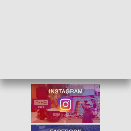
Punkt obsługi,
w którym wydawane są abonamenty
parkingowe, dostępny będzie przy
ul. Tuwima 36 od 30
stycznia
. Do tego dnia dostępny jest
punkt przy ul.
Piotrkowskiej 175
(wejście z ulicy).
TUNEL NA ULICY HASA JUŻ PRZECIEKA -
KLIKNIJ TUTAJ