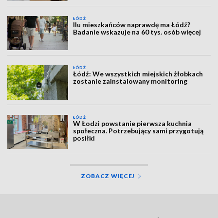
ŁÓDŹ
Ilu mieszkańców naprawdę ma Łódź?
Badanie wskazuje na 60 tys. osób więcej
ŁÓDŹ
Łódź: We wszystkich miejskich żłobkach
zostanie zainstalowany monitoring
ŁÓDŹ
W Łodzi powstanie pierwsza kuchnia
społeczna. Potrzebujący sami przygotują
posiłki
ZOBACZ WIĘCEJ