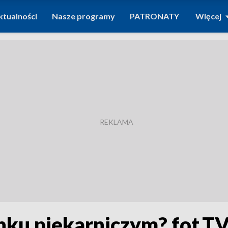
ktualności
Nasze programy
PATRONATY
Więcej
ynku piekarniczym? fot.T