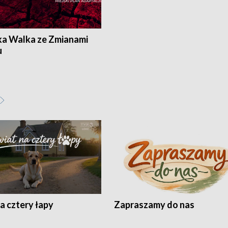
ka Walka ze Zmianami
u
a cztery łapy
Zapraszamy do nas