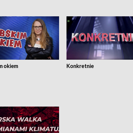
m okiem
Konkretnie