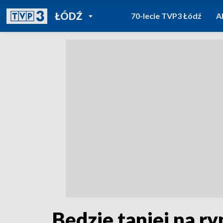
POWRÓT DO
ŁÓDŹ
70-lecie TVP3 Łódź
A
TVP REGIONY
Będzie taniej na r