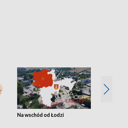
Na wschód od Łodzi
Zimowe szal
Polski