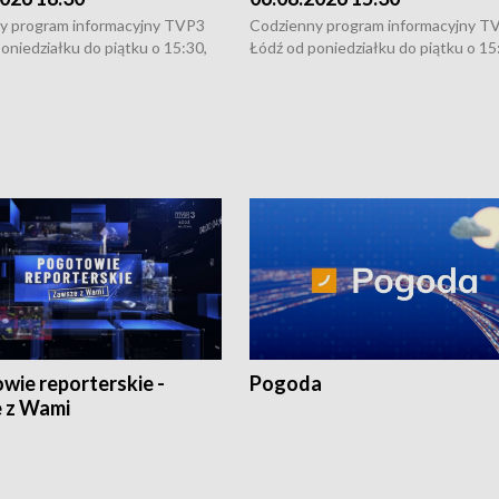
y program informacyjny TVP3
Codzienny program informacyjny T
oniedziałku do piątku o 15:30,
Łódź od poniedziałku do piątku o 15
:30 i 21:30. W weekendy o
16:30, 18:30 i 21:30. W weekendy o
1:30.
18:30 i 21:30.
wie reporterskie -
Pogoda
 z Wami