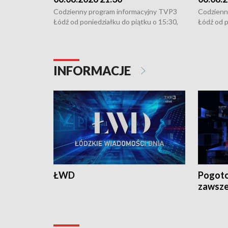
Codzienny program informacyjny TVP3
Codzienn
Łódź od poniedziałku do piątku o 15:30,
Łódź od p
16:30, 18:30 i 21:30. W weekendy o
16:30, 18
18:30 i 21:30.
18:30 i 2
INFORMACJE
ŁWD
Pogoto
zawsze