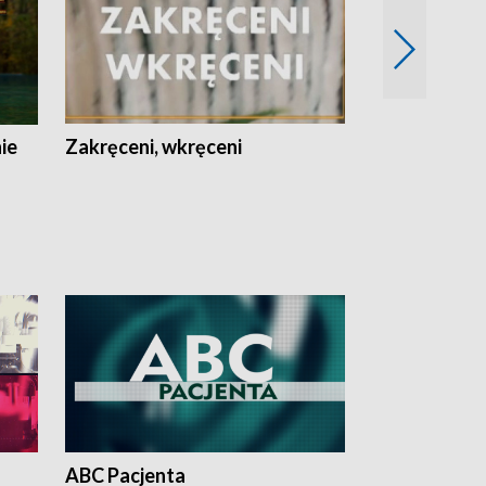
nie
Zakręceni, wkręceni
Skarby Łodzi
ABC Pacjenta