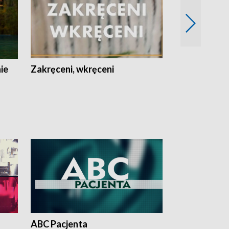
nie
Zakręceni, wkręceni
Skarby Łodzi
ABC Pacjenta