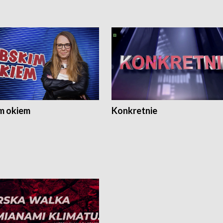
m okiem
Konkretnie