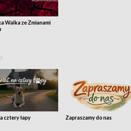
ka Walka ze Zmianami
u
a cztery łapy
Zapraszamy do nas