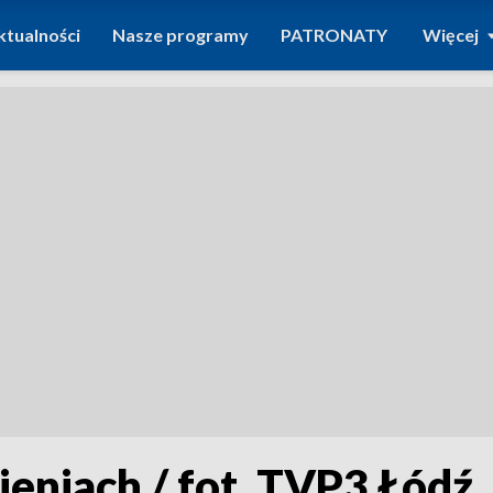
ktualności
Nasze programy
PATRONATY
Więcej
eniach / fot. TVP3 Łódź