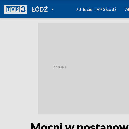
POWRÓT DO
ŁÓDŹ
70-lecie TVP3 Łódź
A
TVP REGIONY
Mocni w postanowi