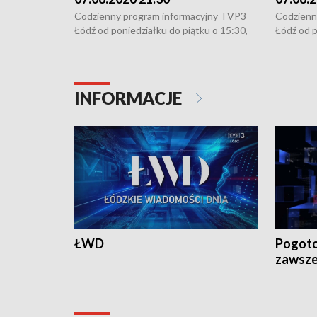
Codzienny program informacyjny TVP3
Codzienn
Łódź od poniedziałku do piątku o 15:30,
Łódź od p
16:30, 18:30 i 21:30. W weekendy o
16:30, 18
18:30 i 21:30.
18:30 i 2
INFORMACJE
ŁWD
Pogoto
zawsze