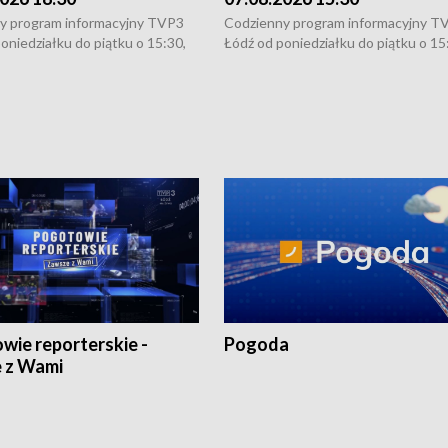
y program informacyjny TVP3
Codzienny program informacyjny T
oniedziałku do piątku o 15:30,
Łódź od poniedziałku do piątku o 15
:30 i 21:30. W weekendy o
16:30, 18:30 i 21:30. W weekendy o
1:30.
18:30 i 21:30.
wie reporterskie -
Pogoda
 z Wami