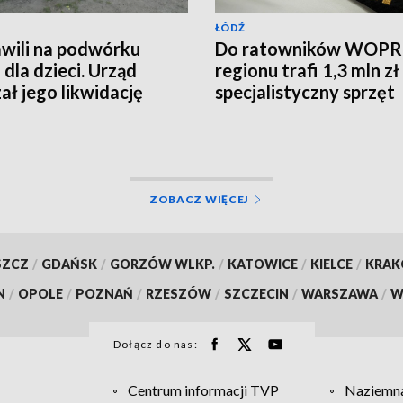
ŁÓDŹ
wili na podwórku
Do ratowników WOPR
 dla dzieci. Urząd
regionu trafi 1,3 mln zł
ał jego likwidację
specjalistyczny sprzęt
ZOBACZ WIĘCEJ
SZCZ
/
GDAŃSK
/
GORZÓW WLKP.
/
KATOWICE
/
KIELCE
/
KRA
N
/
OPOLE
/
POZNAŃ
/
RZESZÓW
/
SZCZECIN
/
WARSZAWA
/
W
Dołącz do nas:
Centrum informacji TVP
Naziemna