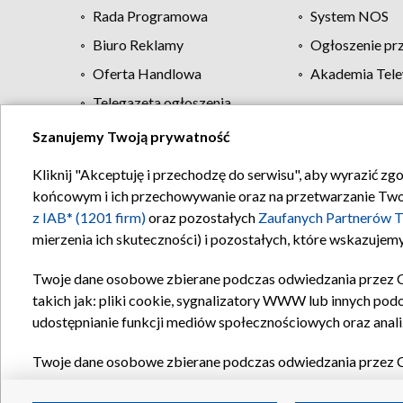
Rada Programowa
System NOS
Biuro Reklamy
Ogłoszenie pr
Oferta Handlowa
Akademia Tele
Telegazeta ogłoszenia
Szanujemy Twoją prywatność
Regulamin TVP
Kliknij "Akceptuję i przechodzę do serwisu", aby wyrazić zg
końcowym i ich przechowywanie oraz na przetwarzanie Twoich
z IAB* (1201 firm)
oraz pozostałych
Zaufanych Partnerów T
mierzenia ich skuteczności) i pozostałych, które wskazujemy
Twoje dane osobowe zbierane podczas odwiedzania przez 
takich jak: pliki cookie, sygnalizatory WWW lub innych pod
udostępnianie funkcji mediów społecznościowych oraz anali
Twoje dane osobowe zbierane podczas odwiedzania przez 
plików cookie, informacje o Twoich wyszukiwaniach w serwi