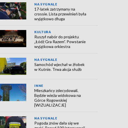
NA SYGNALE
17-latek zatrzymany na
crossie. Lista przewinień była
wyjątkowo długa
KULTURA
Ruszył nabór do projektu
„Łódź Gra Razem”. Powstanie
wyjątkowa orkiestra
NA SYGNALE
Samochód wjechał w żłobek
w Kutnie. Trwa akcja służb
INNE
Mieszkańcy zdecydowali.
Będzie wieża widokowa na
Górce Rogowskiej
[WIZUALIZACJE]
NA SYGNALE
Pogoda znów dała się we
znaki. Ponad 100 interwencji