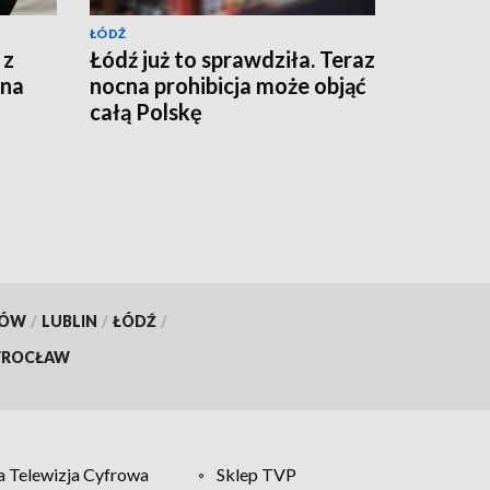
ŁÓDŹ
 z
Łódź już to sprawdziła. Teraz
 na
nocna prohibicja może objąć
całą Polskę
KÓW
/
LUBLIN
/
ŁÓDŹ
/
ROCŁAW
 Telewizja Cyfrowa
Sklep TVP