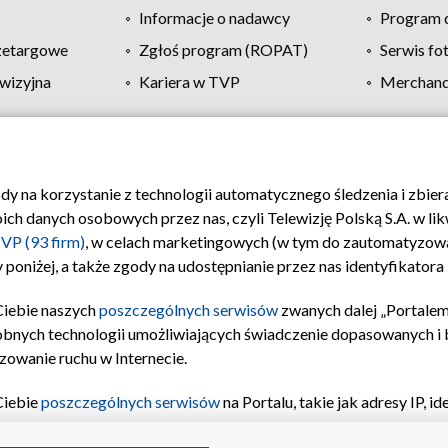
Informacje o nadawcy
Program d
zetargowe
Zgłoś program (ROPAT)
Serwis fo
wizyjna
Kariera w TVP
Merchandi
Polityka prywatności
Moje zgody
Pomoc
Biuro re
ody na korzystanie z technologii automatycznego śledzenia i zbie
 danych osobowych przez nas, czyli Telewizję Polską S.A. w likw
VP (93 firm)
, w celach marketingowych (w tym do zautomatyzow
 poniżej, a także zgody na udostępnianie przez nas identyfikator
Ciebie naszych
poszczególnych serwisów
zwanych dalej „Portalem
obnych technologii umożliwiających świadczenie dopasowanych i be
zowanie ruchu w Internecie.
Ciebie
poszczególnych serwisów
na Portalu, takie jak adresy IP, 
sach Portalu czy historia odwiedzin będą przetwarzane przez TV