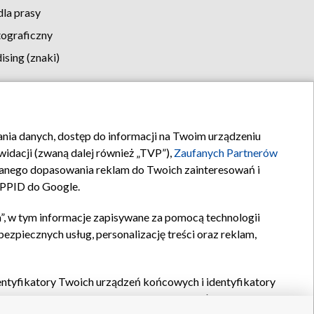
la prasy
tograficzny
sing (znaki)
klamy
Kontakt
rania danych, dostęp do informacji na Twoim urządzeniu
idacji (zwaną dalej również „TVP”),
Zaufanych Partnerów
anego dopasowania reklam do Twoich zainteresowań i
a PPID do Google.
”, w tym informacje zapisywane za pomocą technologii
zpiecznych usług, personalizację treści oraz reklam,
identyfikatory Twoich urządzeń końcowych i identyfikatory
P,
Zaufanych Partnerów z IAB
oraz pozostałych
Zaufanych