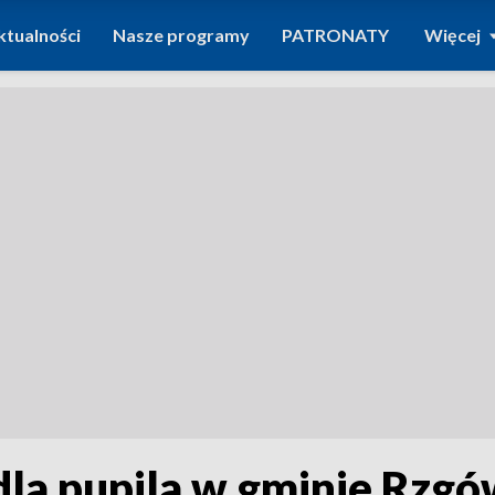
ktualności
Nasze programy
PATRONATY
Więcej
dla pupila w gminie Rzg