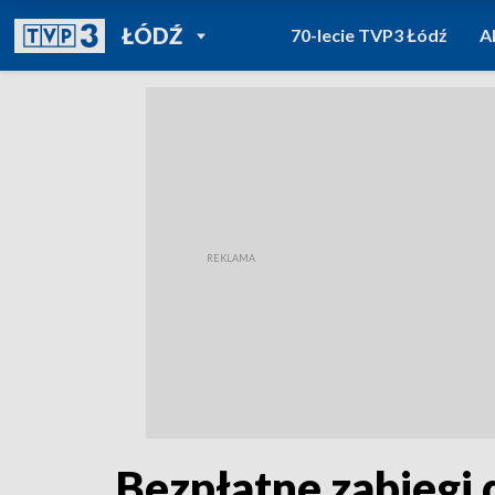
POWRÓT DO
ŁÓDŹ
70-lecie TVP3 Łódź
A
TVP REGIONY
Bezpłatne zabiegi 