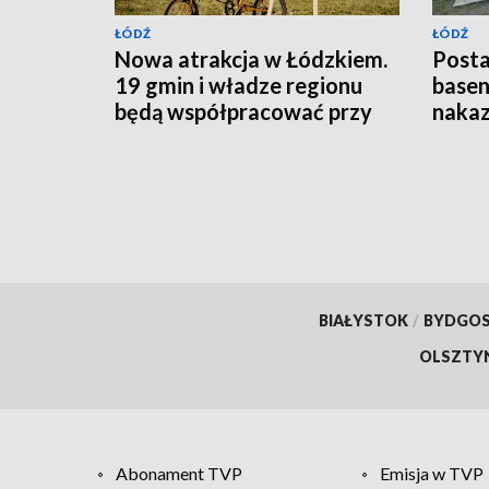
ŁÓDŹ
ŁÓDŹ
Nowa atrakcja w Łódzkiem.
Posta
19 gmin i władze regionu
basen
będą współpracować przy
nakaz
budowie trasy rowerowej
BIAŁYSTOK
/
BYDGO
OLSZTY
Abonament TVP
Emisja w TVP