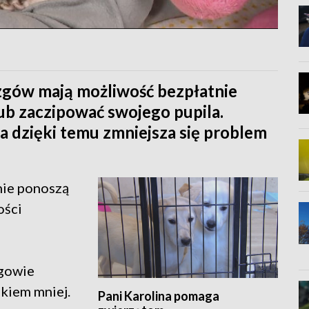
Rzgów mają możliwość bezpłatnie
ub zaczipować swojego pupila.
a dzięki temu zmniejsza się problem
nie ponoszą
ości
gowie
kiem mniej.
Pani Karolina pomaga