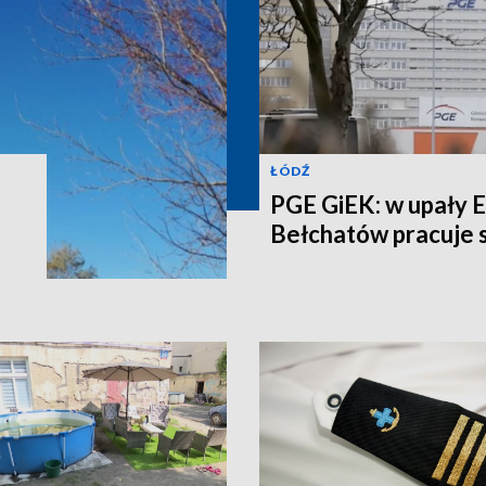
ŁÓDŹ
PGE GiEK: w upały 
Bełchatów pracuje s