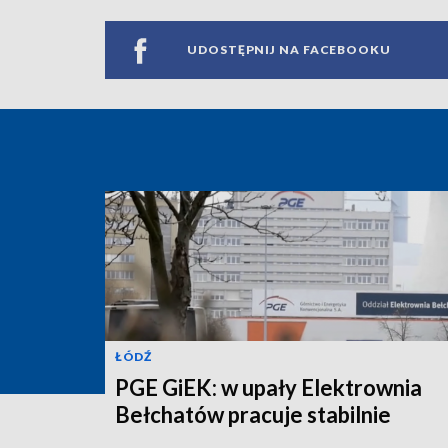
UDOSTĘPNIJ NA FACEBOOKU
ŁÓDŹ
PGE GiEK: w upały Elektrownia
Bełchatów pracuje stabilnie