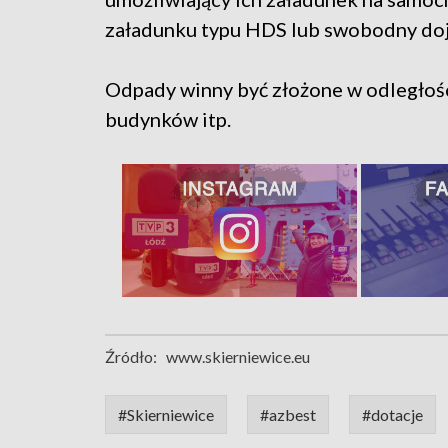
załadunku typu HDS lub swobodny do
Odpady winny być złożone w odległości
budynków itp.
Źródło:
www.skierniewice.eu
#Skierniewice
#azbest
#dotacje