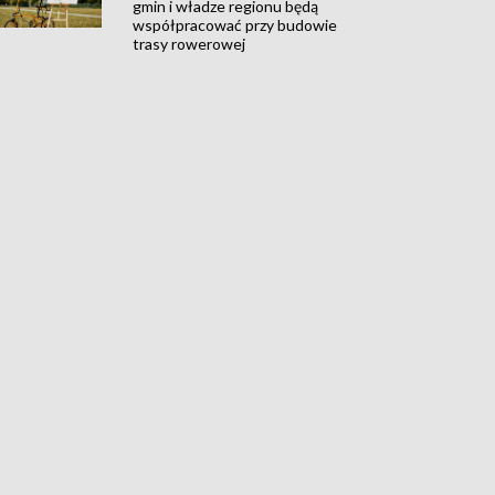
gmin i władze regionu będą
współpracować przy budowie
trasy rowerowej