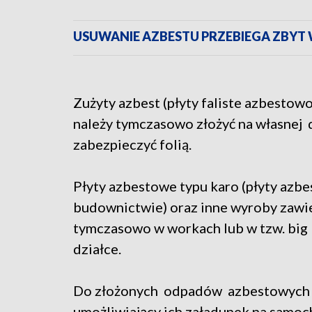
USUWANIE AZBESTU PRZEBIEGA ZBYT 
Zużyty azbest (płyty faliste azbest
należy tymczasowo złożyć na własnej d
zabezpieczyć folią.
Płyty azbestowe typu karo (płyty az
budownictwie) oraz inne wyroby zawi
tymczasowo w workach lub w tzw. big 
działce.
Do złożonych odpadów azbestowych 
umożliwiający ich załadunek na samoc