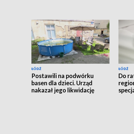
ŁÓDŹ
ŁÓDŹ
Postawili na podwórku
Do r
basen dla dzieci. Urząd
region
nakazał jego likwidację
specj