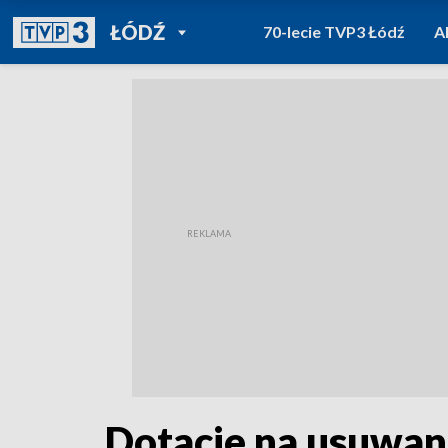
POWRÓT DO
ŁÓDŹ
70-lecie TVP3 Łódź
A
TVP REGIONY
Dotacje na usuwan