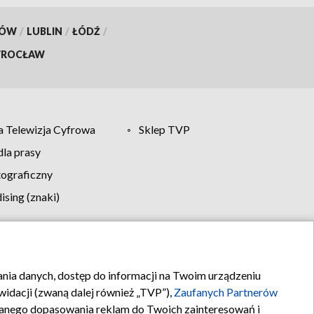
KÓW
/
LUBLIN
/
ŁÓDŹ
/
ROCŁAW
 Telewizja Cyfrowa
Sklep TVP
la prasy
tograficzny
sing (znaki)
klamy
Kontakt
rania danych, dostęp do informacji na Twoim urządzeniu
idacji (zwaną dalej również „TVP”),
Zaufanych Partnerów
anego dopasowania reklam do Twoich zainteresowań i