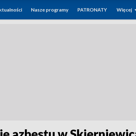
ktualności
Nasze programy
PATRONATY
Więcej
ie azbestu w Skierniewi