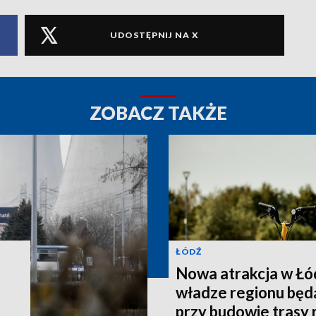
UDOSTĘPNIJ NA X
ZOBACZ TAKŻE
ŁÓDŹ
Nowa atrakcja w Łód
władze regionu bę
przy budowie trasy