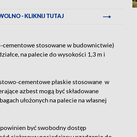
WOLNO - KLIKNIJ TUTAJ
owo-cementowe stosowane w budownictwie)
ziałce, na palecie do wysokości 1,3 m i
bestowo-cementowe płaskie stosowane w
erające azbest mogą być składowane
bagach ułożonych na palecie na własnej
powinien być swobodny dostęp
hód ciężarowy posiadający urządzenie do