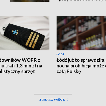
ŁÓDŹ
atowników WOPR z
Łódź już to sprawdziła.
u trafi 1,3 mln zł na
nocna prohibicja może 
alistyczny sprzęt
całą Polskę
ZOBACZ WIĘCEJ