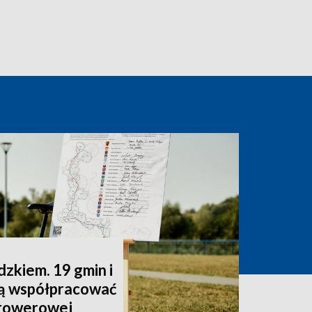
zkiem. 19 gmin i
dą współpracować
 rowerowej