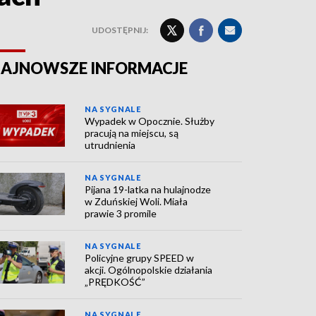
UDOSTĘPNIJ:
AJNOWSZE INFORMACJE
NA SYGNALE
Wypadek w Opocznie. Służby
pracują na miejscu, są
utrudnienia
NA SYGNALE
Pijana 19-latka na hulajnodze
w Zduńskiej Woli. Miała
prawie 3 promile
NA SYGNALE
Policyjne grupy SPEED w
akcji. Ogólnopolskie działania
„PRĘDKOŚĆ”
NA SYGNALE