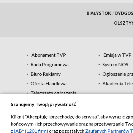
BIAŁYSTOK
/
BYDGO
OLSZTY
Abonament TVP
Emisja w TVP
Rada Programowa
System NOS
Biuro Reklamy
Ogłoszenie pr
Oferta Handlowa
Akademia Tele
Telegazeta ogłoszenia
Szanujemy Twoją prywatność
Regulamin TVP
Kliknij "Akceptuję i przechodzę do serwisu", aby wyrazić zg
końcowym i ich przechowywanie oraz na przetwarzanie Twoich
z IAB* (1201 firm)
oraz pozostałych
Zaufanych Partnerów T