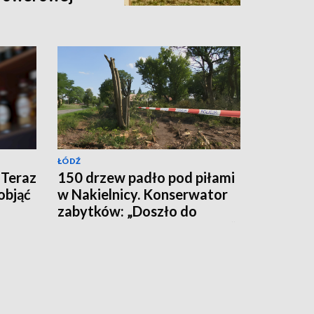
ŁÓDŹ
 Teraz
150 drzew padło pod piłami
objąć
w Nakielnicy. Konserwator
zabytków: „Doszło do
całkowitej destrukcji parku”