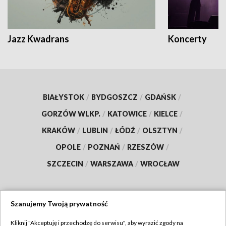
Jazz Kwadrans
Koncerty
BIAŁYSTOK
/
BYDGOSZCZ
/
GDAŃSK
/
GORZÓW WLKP.
/
KATOWICE
/
KIELCE
/
KRAKÓW
/
LUBLIN
/
ŁÓDŹ
/
OLSZTYN
/
OPOLE
/
POZNAŃ
/
RZESZÓW
/
SZCZECIN
/
WARSZAWA
/
WROCŁAW
Szanujemy Twoją prywatność
Dołącz do nas:
Kliknij "Akceptuję i przechodzę do serwisu", aby wyrazić zgody na