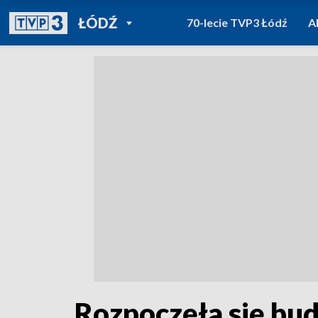
POWRÓT DO
ŁÓDŹ
70-lecie TVP3 Łódź
A
TVP REGIONY
Rozpoczęła się bu