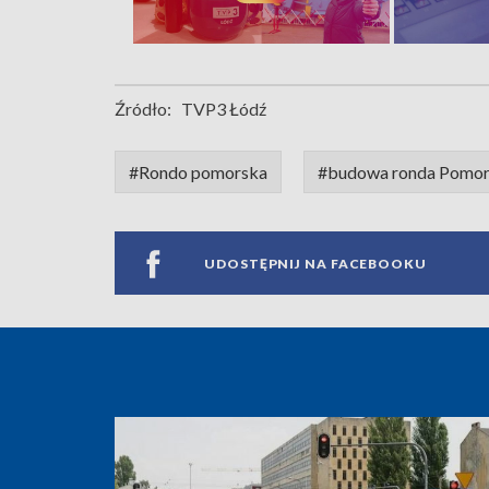
Źródło:
TVP3 Łódź
#Rondo pomorska
#budowa ronda Pomo
UDOSTĘPNIJ NA FACEBOOKU