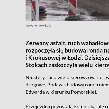
Nowe rondo w Łodzi
Zerwany asfalt, ruch wahadłowy
rozpoczęła się budowa ronda n
i Krokusowej w Łodzi. Dzisiejsz
Stokach zaskoczyła wielu kier
Niestety, rano wielu kierowców nie z
drogowe. Podczas budowy ronda niemoż
Edwarda w kierunku Pomorskiej.
Przejezdna pozostała Pomorska, ale r