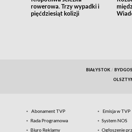
rowerowa. Trzy wypadki i
międz
pięćdziesiąt kolizji
Wiado
prac
BIAŁYSTOK
/
BYDGO
OLSZTY
Abonament TVP
Emisja w TVP
Rada Programowa
System NOS
Biuro Reklamy
Ogłoszenie pr