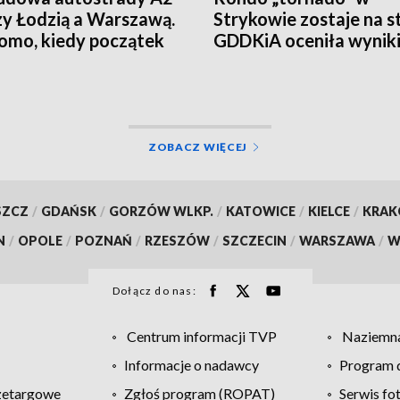
y Łodzią a Warszawą.
Strykowie zostaje na st
mo, kiedy początek
GDDKiA oceniła wynik
eksperymentu
ZOBACZ WIĘCEJ
SZCZ
/
GDAŃSK
/
GORZÓW WLKP.
/
KATOWICE
/
KIELCE
/
KRA
N
/
OPOLE
/
POZNAŃ
/
RZESZÓW
/
SZCZECIN
/
WARSZAWA
/
W
Dołącz do nas:
Centrum informacji TVP
Naziemna
Informacje o nadawcy
Program d
zetargowe
Zgłoś program (ROPAT)
Serwis fo