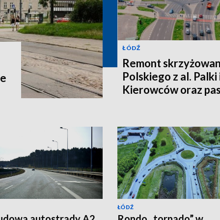
ŁÓDŹ
Remont skrzyżowani
Polskiego z al. Palki
ne
Kierowców oraz p
Łódź czekają zmian
ŁÓDŹ
udowa autostrady A2
Rondo „tornado” w