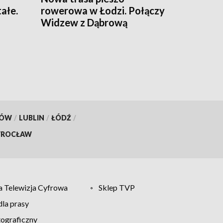
ałe.
rowerowa w Łodzi. Połączy
i
Widzew z Dąbrową
KÓW
/
LUBLIN
/
ŁÓDŹ
/
ROCŁAW
 Telewizja Cyfrowa
Sklep TVP
la prasy
tograficzny