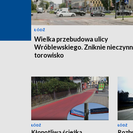
ŁÓDŹ
Wielka przebudowa ulicy
Wróblewskiego. Zniknie nieczyn
torowisko
ŁÓDŹ
ŁÓDŹ
Kłopotliwa ścieżka
Rozb