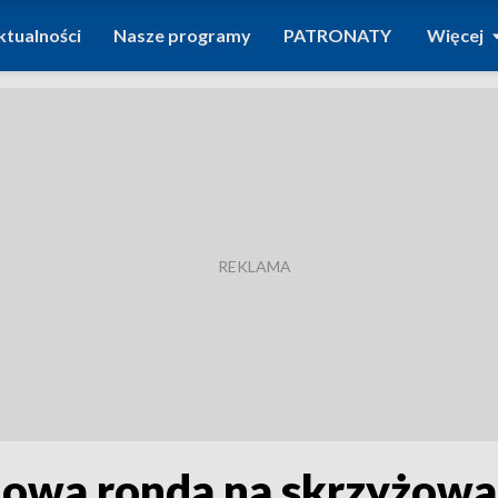
ktualności
Nasze programy
PATRONATY
Więcej
dowa ronda na skrzyżowa