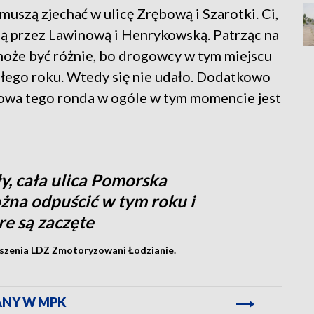
uszą zjechać w ulicę Zrębową i Szarotki. Ci,
dą przez Lawinową i Henrykowską. Patrząc na
oże być różnie, bo drogowcy w tym miejscu
egłego roku. Wtedy się nie udało. Dodatkowo
dowa tego ronda w ogóle w tym momencie jest
ły, cała ulica Pomorska
żna odpuścić w tym roku i
re są zaczęte
szenia LDZ Zmotoryzowani Łodzianie.
ANY W MPK