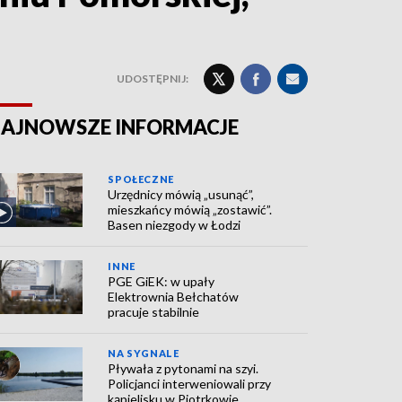
UDOSTĘPNIJ:
AJNOWSZE INFORMACJE
SPOŁECZNE
Urzędnicy mówią „usunąć”,
mieszkańcy mówią „zostawić”.
Basen niezgody w Łodzi
INNE
PGE GiEK: w upały
Elektrownia Bełchatów
pracuje stabilnie
NA SYGNALE
Pływała z pytonami na szyi.
Policjanci interweniowali przy
kąpielisku w Piotrkowie