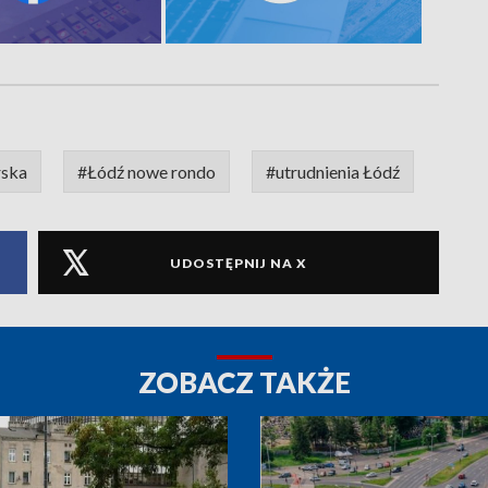
rska
#Łódź nowe rondo
#utrudnienia Łódź
UDOSTĘPNIJ NA X
ZOBACZ TAKŻE