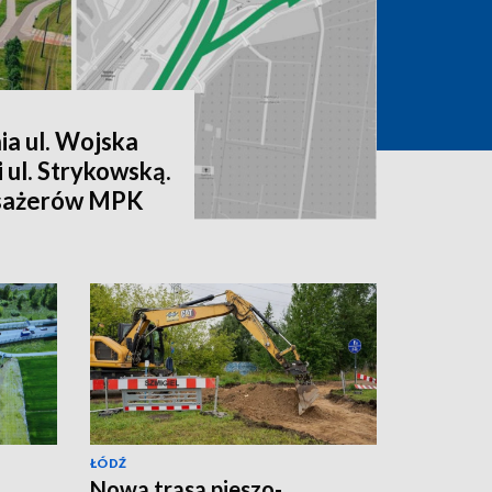
a ul. Wojska
 i ul. Strykowską.
asażerów MPK
y
ŁÓDŹ
Nowa trasa pieszo-