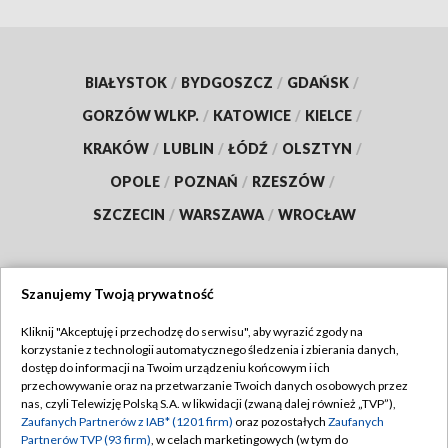
BIAŁYSTOK
/
BYDGOSZCZ
/
GDAŃSK
/
GORZÓW WLKP.
/
KATOWICE
/
KIELCE
/
KRAKÓW
/
LUBLIN
/
ŁÓDŹ
/
OLSZTYN
/
OPOLE
/
POZNAŃ
/
RZESZÓW
/
SZCZECIN
/
WARSZAWA
/
WROCŁAW
Szanujemy Twoją prywatność
Dołącz do nas:
Kliknij "Akceptuję i przechodzę do serwisu", aby wyrazić zgody na
korzystanie z technologii automatycznego śledzenia i zbierania danych,
TVP
dostęp do informacji na Twoim urządzeniu końcowym i ich
Abonament TVP
przechowywanie oraz na przetwarzanie Twoich danych osobowych przez
Regulamin TVP
nas, czyli Telewizję Polską S.A. w likwidacji (zwaną dalej również „TVP”),
Emisja w TVP
Zaufanych Partnerów z IAB* (1201 firm)
oraz pozostałych
Zaufanych
Polityka prywatności
Partnerów TVP (93 firm)
, w celach marketingowych (w tym do