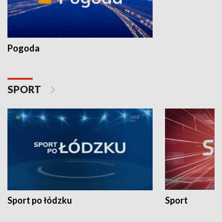
Pogoda
SPORT
Sport po łódzku
Sport