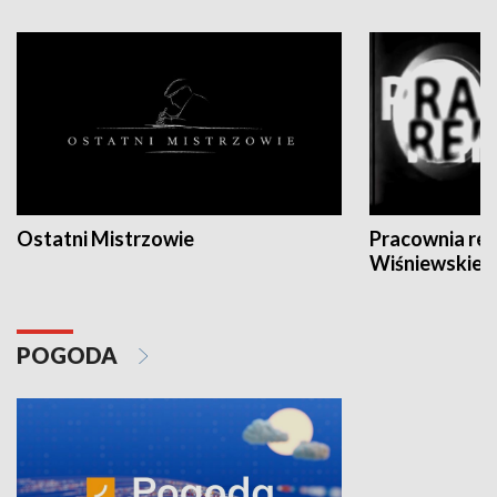
Ostatni Mistrzowie
Pracownia re
Wiśniewskieg
POGODA