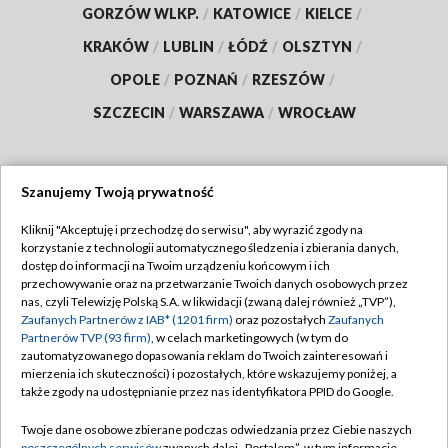
GORZÓW WLKP.
/
KATOWICE
/
KIELCE
/
KRAKÓW
/
LUBLIN
/
ŁÓDŹ
/
OLSZTYN
/
OPOLE
/
POZNAŃ
/
RZESZÓW
/
SZCZECIN
/
WARSZAWA
/
WROCŁAW
Szanujemy Twoją prywatność
Dołącz do nas:
Kliknij "Akceptuję i przechodzę do serwisu", aby wyrazić zgody na
korzystanie z technologii automatycznego śledzenia i zbierania danych,
TVP
dostęp do informacji na Twoim urządzeniu końcowym i ich
Abonament TVP
przechowywanie oraz na przetwarzanie Twoich danych osobowych przez
Regulamin TVP
nas, czyli Telewizję Polską S.A. w likwidacji (zwaną dalej również „TVP”),
Emisja w TVP
Zaufanych Partnerów z IAB* (1201 firm)
oraz pozostałych
Zaufanych
Polityka prywatności
Partnerów TVP (93 firm)
, w celach marketingowych (w tym do
Centrum informacji TVP
Moje zgody
zautomatyzowanego dopasowania reklam do Twoich zainteresowań i
mierzenia ich skuteczności) i pozostałych, które wskazujemy poniżej, a
Naziemna Telewizja Cyfrowa
Pomoc
także zgody na udostępnianie przez nas identyfikatora PPID do Google.
Sklep TVP
Biuro reklamy
Twoje dane osobowe zbierane podczas odwiedzania przez Ciebie naszych
Rada Programowa
poszczególnych serwisów
zwanych dalej „Portalem”, w tym informacje