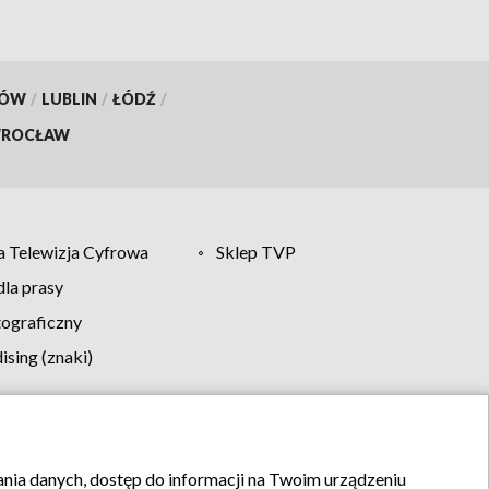
KÓW
/
LUBLIN
/
ŁÓDŹ
/
ROCŁAW
 Telewizja Cyfrowa
Sklep TVP
la prasy
tograficzny
sing (znaki)
klamy
Kontakt
rania danych, dostęp do informacji na Twoim urządzeniu