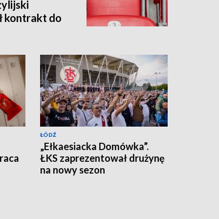
lijski
ł kontrakt do
ŁÓDŹ
„Ełkaesiacka Domówka”.
raca
ŁKS zaprezentował drużynę
na nowy sezon