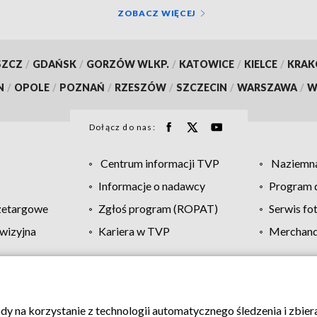
ZOBACZ WIĘCEJ
SZCZ
/
GDAŃSK
/
GORZÓW WLKP.
/
KATOWICE
/
KIELCE
/
KRA
N
/
OPOLE
/
POZNAŃ
/
RZESZÓW
/
SZCZECIN
/
WARSZAWA
/
W
Dołącz do nas:
Centrum informacji TVP
Naziemna
Informacje o nadawcy
Program d
zetargowe
Zgłoś program (ROPAT)
Serwis fo
wizyjna
Kariera w TVP
Merchandi
Polityka prywatności
Moje zgody
Pomoc
Biuro re
ody na korzystanie z technologii automatycznego śledzenia i zbie