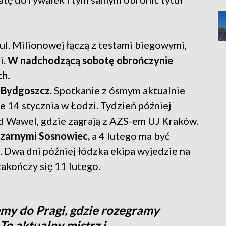
ul. Milionowej łączą z testami biegowymi,
i.
W nadchodzącą sobotę obrończynie
ch.
Bydgoszcz
. Spotkanie z ósmym aktualnie
e 14 stycznia w Łodzi. Tydzień później
 Wawel, gdzie zagrają z AZS-em UJ Kraków.
Czarnymi Sosnowiec,
a 4 lutego ma być
 Dwa dni później łódzka ekipa wyjedzie na
kończy się 11 lutego.
my do Pragi, gdzie rozegramy
 To aktualny mistrz i