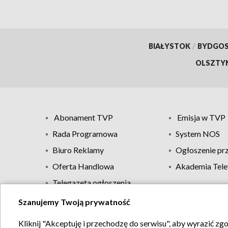
BIAŁYSTOK
/
BYDGO
OLSZTY
Abonament TVP
Emisja w TVP
Rada Programowa
System NOS
Biuro Reklamy
Ogłoszenie pr
Oferta Handlowa
Akademia Tele
Telegazeta ogłoszenia
Szanujemy Twoją prywatność
Regulamin TVP
Kliknij "Akceptuję i przechodzę do serwisu", aby wyrazić zg