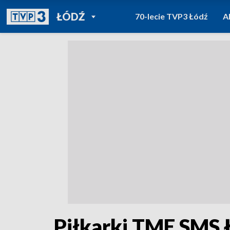
POWRÓT DO
ŁÓDŹ
70-lecie TVP3 Łódź
A
TVP REGIONY
Piłkarki TME SMS 