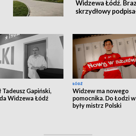
Widzewa Łódź. Brazy
skrzydłowy podpisa
2028 roku
ŁÓDŹ
 Tadeusz Gapiński,
Widzew ma nowego
nda Widzewa Łódź
pomocnika. Do Łodzi w
były mistrz Polski