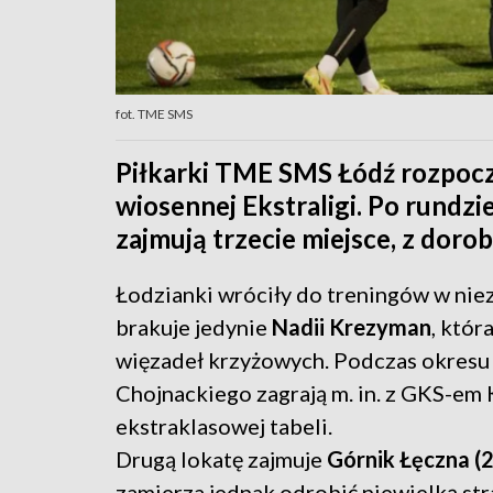
fot. TME SMS
Piłkarki TME SMS Łódź rozpocz
wiosennej Ekstraligi. Po rundzi
zajmują trzecie miejsce, z dor
Łodzianki wróciły do treningów w niez
brakuje jedynie
Nadii Krezyman
, któr
więzadeł krzyżowych. Podczas okres
Chojnackiego zagrają m. in. z GKS-em K
ekstraklasowej tabeli.
Drugą lokatę zajmuje
Górnik Łęczna (2
zamierza jednak odrobić niewielką str