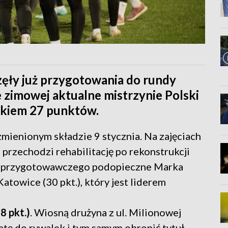
ęły już przygotowania do rundy
e zimowej aktualne mistrzynie Polski
obkiem 27 punktów.
mienionym składzie 9 stycznia. Na zajęciach
a przechodzi rehabilitację po rekonstrukcji
u przygotowawczego podopieczne Marka
atowice (30 pkt.), który jest liderem
8 pkt.)
. Wiosną drużyna z ul. Milionowej
atę do rywalek i tym samym obronić tytuł