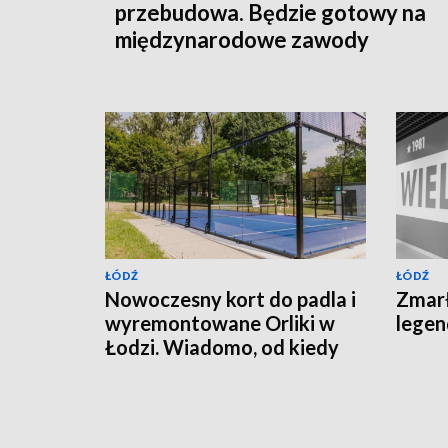
przebudowa. Będzie gotowy na
międzynarodowe zawody
ŁÓDŹ
ŁÓDŹ
Nowoczesny kort do padla i
Zmarł
wyremontowane Orliki w
lege
Łodzi. Wiadomo, od kiedy
będzie można z nich
korzystać