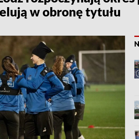
celują w obronę tytułu
N