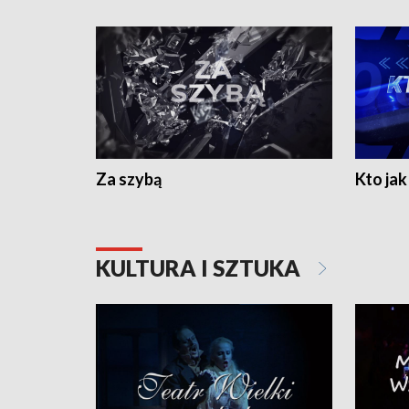
Za szybą
Kto jak 
KULTURA I SZTUKA