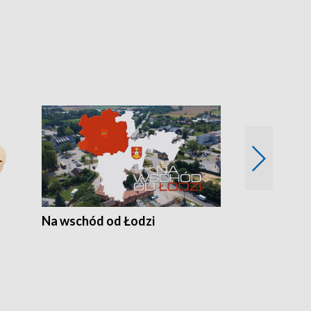
Na wschód od Łodzi
Zimowe szal
Polski