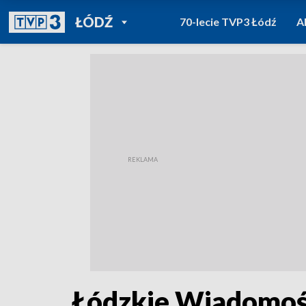
POWRÓT DO
ŁÓDŹ
70-lecie TVP3 Łódź
A
TVP REGIONY
Łódzkie Wiadomośc