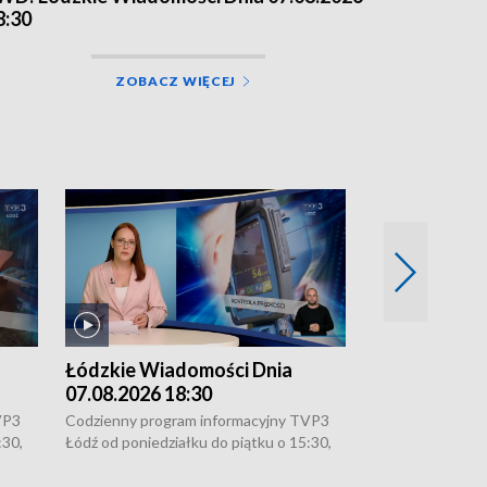
8:30
ZOBACZ WIĘCEJ
Łódzkie Wiadomości Dnia
Łódzkie Wia
07.08.2026 18:30
07.08.2026 1
VP3
Codzienny program informacyjny TVP3
Codzienny progr
:30,
Łódź od poniedziałku do piątku o 15:30,
Łódź od poniedzi
16:30, 18:30 i 21:30. W weekendy o
16:30, 18:30 i 2
18:30 i 21:30.
18:30 i 21:30.