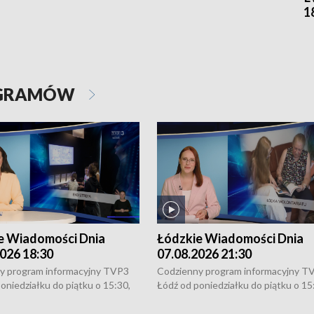
1
OGRAMÓW
e Wiadomości Dnia
Łódzkie Wiadomości Dnia
026 18:30
07.08.2026 21:30
y program informacyjny TVP3
Codzienny program informacyjny T
oniedziałku do piątku o 15:30,
Łódź od poniedziałku do piątku o 15
:30 i 21:30. W weekendy o
16:30, 18:30 i 21:30. W weekendy o
1:30.
18:30 i 21:30.