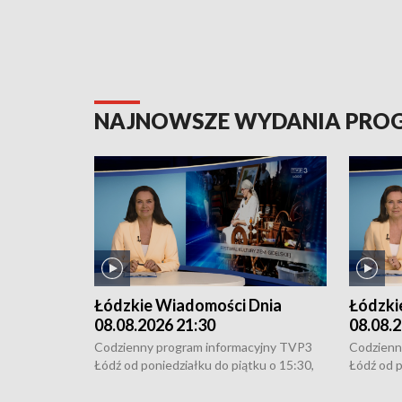
NAJNOWSZE WYDANIA PR
Łódzkie Wiadomości Dnia
Łódzki
08.08.2026 21:30
08.08.2
Codzienny program informacyjny TVP3
Codzienn
Łódź od poniedziałku do piątku o 15:30,
Łódź od p
16:30, 18:30 i 21:30. W weekendy o
16:30, 18
18:30 i 21:30.
18:30 i 2