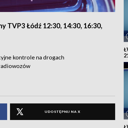
y TVP3 Łódź 12:30, 14:30, 16:30,
Ł
2
cyjne kontrole na drogach
e radiowozów
UDOSTĘPNIJ NA X
Ł