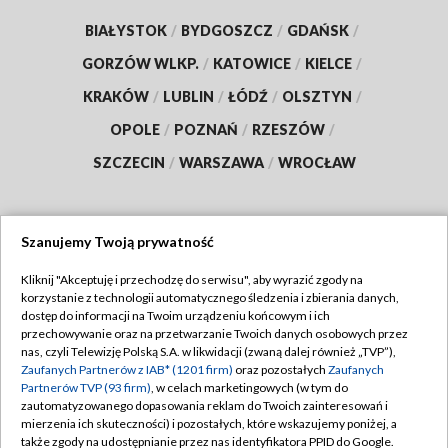
BIAŁYSTOK
/
BYDGOSZCZ
/
GDAŃSK
/
GORZÓW WLKP.
/
KATOWICE
/
KIELCE
/
KRAKÓW
/
LUBLIN
/
ŁÓDŹ
/
OLSZTYN
/
OPOLE
/
POZNAŃ
/
RZESZÓW
/
SZCZECIN
/
WARSZAWA
/
WROCŁAW
Szanujemy Twoją prywatność
Dołącz do nas:
Kliknij "Akceptuję i przechodzę do serwisu", aby wyrazić zgody na
korzystanie z technologii automatycznego śledzenia i zbierania danych,
TVP
dostęp do informacji na Twoim urządzeniu końcowym i ich
Abonament TVP
przechowywanie oraz na przetwarzanie Twoich danych osobowych przez
Regulamin TVP
nas, czyli Telewizję Polską S.A. w likwidacji (zwaną dalej również „TVP”),
Emisja w TVP
Polityka prywatności
Zaufanych Partnerów z IAB* (1201 firm)
oraz pozostałych
Zaufanych
Partnerów TVP (93 firm)
, w celach marketingowych (w tym do
Centrum informacji TVP
Moje zgody
zautomatyzowanego dopasowania reklam do Twoich zainteresowań i
mierzenia ich skuteczności) i pozostałych, które wskazujemy poniżej, a
Naziemna Telewizja Cyfrowa
Pomoc
także zgody na udostępnianie przez nas identyfikatora PPID do Google.