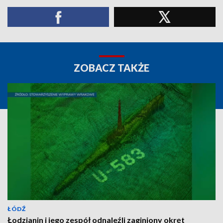
ZOBACZ TAKŻE
ŁÓDŹ
Łodzianin i jego zespół odnaleźli zaginiony okręt