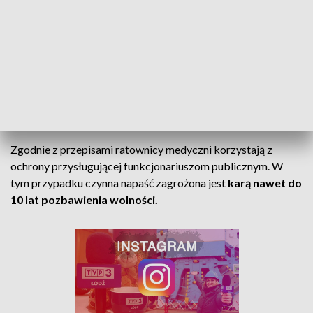
przekraczało ono 3 promile. Jak podał rzecznik Prokuratury
Okręgowej w Łodzi Krzysztof Kopania, podczas
przesłuchania przed prokuratorem mężczyzna nie przyznał
się do popełniania zarzucanych mu czynów. Prokuratura
wystąpiła z wnioskiem o tymczasowe aresztowanie
podejrzanego na okres trzech miesięcy. Będzie on
rozpoznawany przez sąd jeszcze w piątek.
Zgodnie z przepisami ratownicy medyczni korzystają z
ochrony przysługującej funkcjonariuszom publicznym. W
tym przypadku czynna napaść zagrożona jest
karą nawet do
10 lat pozbawienia wolności.