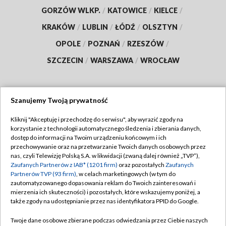
GORZÓW WLKP.
/
KATOWICE
/
KIELCE
/
KRAKÓW
/
LUBLIN
/
ŁÓDŹ
/
OLSZTYN
/
OPOLE
/
POZNAŃ
/
RZESZÓW
/
SZCZECIN
/
WARSZAWA
/
WROCŁAW
Szanujemy Twoją prywatność
Dołącz do nas:
Kliknij "Akceptuję i przechodzę do serwisu", aby wyrazić zgody na
korzystanie z technologii automatycznego śledzenia i zbierania danych,
TVP
dostęp do informacji na Twoim urządzeniu końcowym i ich
Abonament TVP
przechowywanie oraz na przetwarzanie Twoich danych osobowych przez
Regulamin TVP
nas, czyli Telewizję Polską S.A. w likwidacji (zwaną dalej również „TVP”),
Emisja w TVP
Zaufanych Partnerów z IAB* (1201 firm)
oraz pozostałych
Zaufanych
Polityka prywatności
Partnerów TVP (93 firm)
, w celach marketingowych (w tym do
Centrum informacji TVP
Moje zgody
zautomatyzowanego dopasowania reklam do Twoich zainteresowań i
mierzenia ich skuteczności) i pozostałych, które wskazujemy poniżej, a
Naziemna Telewizja Cyfrowa
Pomoc
także zgody na udostępnianie przez nas identyfikatora PPID do Google.
Sklep TVP
Biuro reklamy
Twoje dane osobowe zbierane podczas odwiedzania przez Ciebie naszych