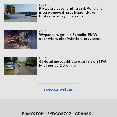
ŁÓDŹ
Pływała z pytonami na szyi. Policjanci
interweniowali przy kąpielisku w
Piotrkowie Trybunalskim
ŁÓDŹ
Wypadek w gminie Skomlin. BMW
uderzyło w nieoświetloną przyczepę
ŁÓDŹ
63-letni motocyklista otarł się o BMW.
Miał ponad 2 promile
ZOBACZ WIĘCEJ
BIAŁYSTOK
/
BYDGOSZCZ
/
GDAŃSK
/